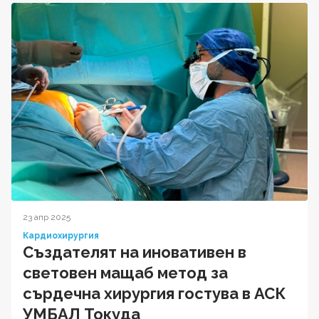
23 апр 2025
Кардиохирургия
Създателят на иновативен в
световен мащаб метод за
сърдечна хирургия гостува в АСК
УМБАЛ Токуда