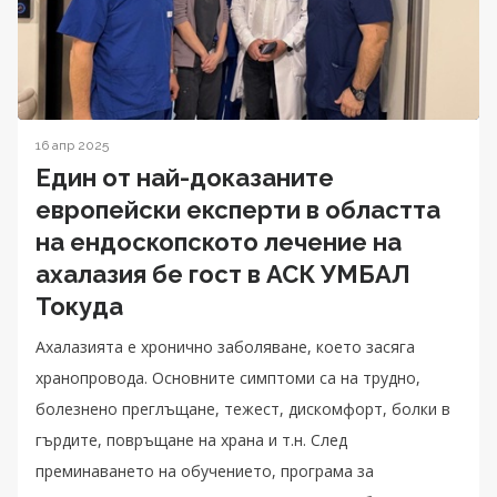
16 апр 2025
Един от най-доказаните
европейски експерти в областта
на ендоскопското лечение на
ахалазия бе гост в АСК УМБАЛ
Токуда
Ахалазията е хронично заболяване, което засяга
хранопровода. Основните симптоми са на трудно,
болезнено преглъщане, тежест, дискомфорт, болки в
гърдите, повръщане на храна и т.н. След
преминаването на обучението, програма за