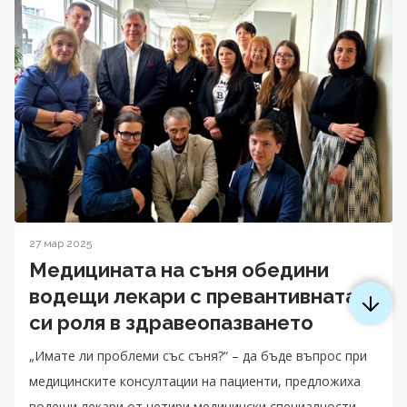
27 мар 2025
Медицината на съня обедини
водещи лекари с превантивната
си роля в здравеопазването
„Имате ли проблеми със съня?“ – да бъде въпрос при
медицинските консултации на пациенти, предложиха
водещи лекари от четири медицински специалности,