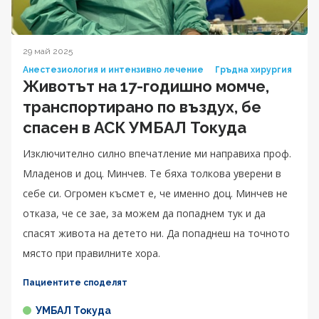
29 май 2025
Анестезиология и интензивно лечение
Гръдна хирургия
Животът на 17-годишно момче,
транспортирано по въздух, бе
спасен в АСК УМБАЛ Токуда
Изключително силно впечатление ми направиха проф.
Младенов и доц. Минчев. Те бяха толкова уверени в
себе си. Огромен късмет е, че именно доц. Минчев не
отказа, че се зае, за можем да попаднем тук и да
спасят живота на детето ни. Да попаднеш на точното
място при правилните хора.
Пациентите споделят
УМБАЛ Токуда