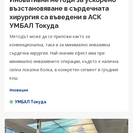
възстановяване в сърдечната
хирургия са въведени в АСК
УМБАЛ Токуда
Методът може да се приложи както за
конвенционална, така и за минимално инвазивна
сърдечна хирургия. Най-значим ефект има при
минимално инвазивните операции, където е налична
силна локална болка, в конкретен сегмент в гръдния
кош.
Иновации
УМБАЛ Токуда