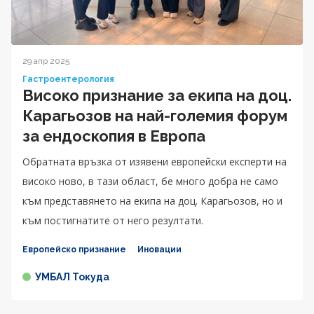
29 апр 2025
Гастроентерология
Високо признание за екипа на доц.
Карагьозов на най-големия форум
за ендоскопия в Европа
Обратната връзка от изявени европейски експерти на
високо ново, в тази област, бе много добра не само
към представянето на екипа на доц. Карагьозов, но и
към постигнатите от него резултати.
Европейско признание
Иновации
УМБАЛ Токуда