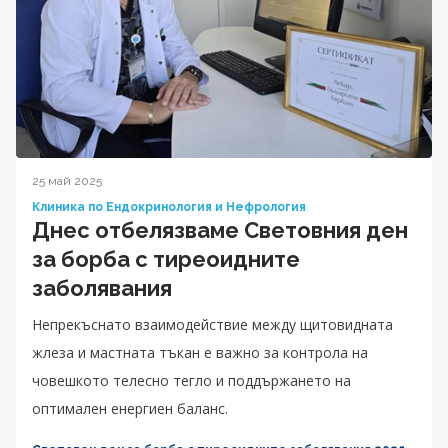
25 май 2025
Клиника по Ендокринология и Нефрология
Днес отбелязваме Световния ден
за борба с тиреоидните
заболявания
Непрекъснато взаимодействие между щитовидната
жлеза и мастната тъкан е важно за контрола на
човешкото телесно тегло и поддържането на
оптимален енергиен баланс.