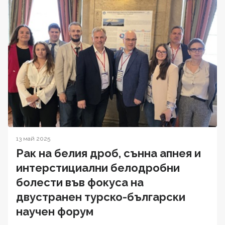
13 май 2025
Рак на белия дроб, сънна апнея и
интерстициални белодробни
болести във фокуса на
двустранен турско-български
научен форум