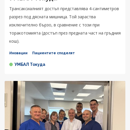
Трансаксиалният достъп представлява 4-сантиметров
разрез под дясната мишница. Той зараства
изключително бързо, в сравнение с този при
торакотомията (достъп през предната част на гръдния
кош).
Иновации
Пациентите споделят
УМБАЛ Токуда