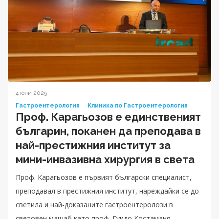
4 юни 2025
Гастроентерология
Клиника по Гастроентерология
Проф. Карагьозов е единственият
българин, поканен да преподава в
най-престижния институт за
мини-инвазивна хирургия в света
Проф. Карагьозов е първият български специалист,
преподавал в престижния институт, нареждайки се до
светила и най-доказаните гастроентеролози в
световен мащаб като проф. Гуидо Костаманя