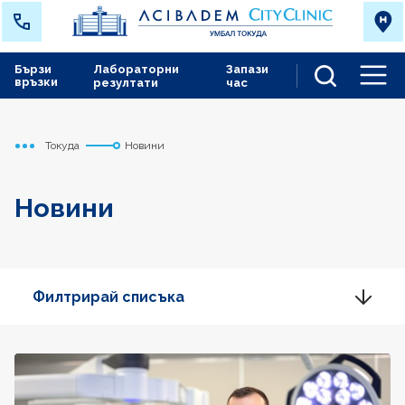
Бързи
Лабораторни
Запази
връзки
резултати
час
Men
Токуда
Новини
Начало
Новини
Филтрирай списъка