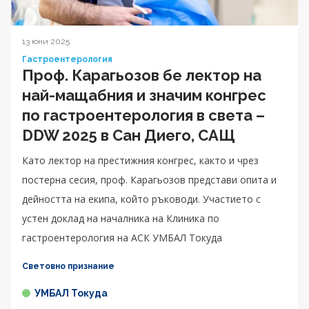
13 юни 2025
Гастроентерология
Проф. Карагьозов бе лектор на
най-мащабния и значим конгрес
по гастроентерология в света –
DDW 2025 в Сан Диего, САЩ
Като лектор на престижния конгрес, както и чрез
постерна сесия, проф. Карагьозов представи опита и
дейността на екипа, който ръководи. Участието с
устен доклад на началника на Клиника по
гастроентерология на АСК УМБАЛ Токуда
Световно признание
УМБАЛ Токуда