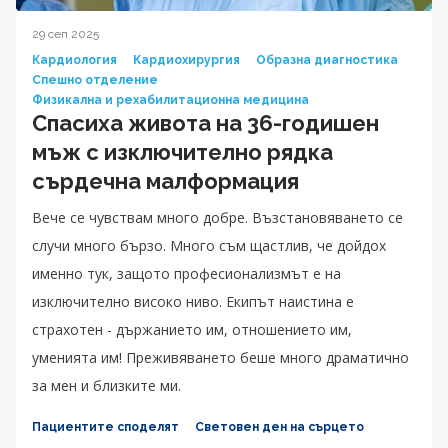
29 сеп 2025
Кардиология
Кардиохирургия
Образна диагностика
Спешно отделение
Физикална и рехабилитационна медицина
Спасиха живота на 36-годишен
мъж с изключително рядка
сърдечна малформация
Вече се чувствам много добре. Възстановяването се
случи много бързо. Много съм щастлив, че дойдох
именно тук, защото професионализмът е на
изключително високо ниво. Екипът наистина е
страхотен - държанието им, отношението им,
уменията им! Преживяването беше много драматично
за мен и близките ми.
Пациентите споделят
Световен ден на сърцето