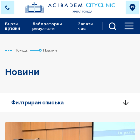
Бързи
Лабораторни
Запази
връзки
резултати
час
Men
Токуда
Новини
Начало
Новини
Филтрирай списъка