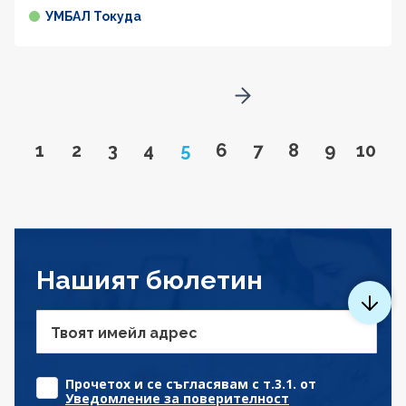
УМБАЛ Токуда
Go to next page
Go to page
Go to page
Go to page
Go to page
Page
Go to page
Go to page
Go to page
Go to pa
Go to
1
2
3
4
5
6
7
8
9
10
Нашият бюлетин
Твоят имейл адрес
Прочетох и се съгласявам с т.3.1. от
Уведомление за поверителност