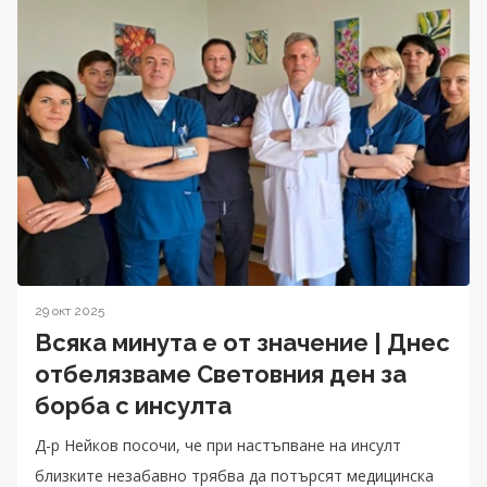
29 окт 2025
Всяка минута е от значение | Днес
отбелязваме Световния ден за
борба с инсулта
Д-р Нейков посочи, че при настъпване на инсулт
близките незабавно трябва да потърсят медицинска