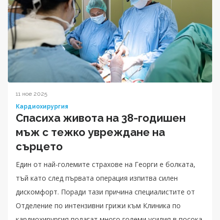
11 ное 2025
Кардиохирургия
Спасиха живота на 38-годишен
мъж с тежко увреждане на
сърцето
Един от най-големите страхове на Георги е болката,
тъй като след първата операция изпитва силен
дискомфорт. Поради тази причина специалистите от
Отделение по интензивни грижи към Клиника по
кардиохирургия полагат много големи усилия в посока