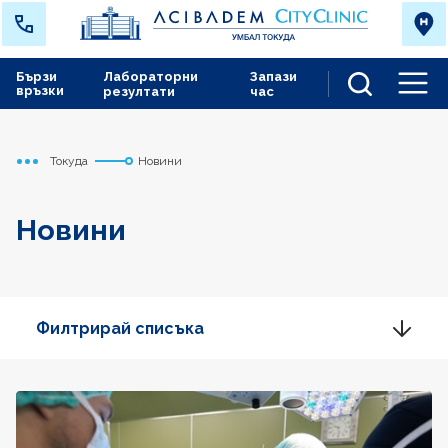
Бързи
Лабораторни
Запази
връзки
резултати
час
Men
Токуда
Новини
Начало
Новини
Филтрирай списъка