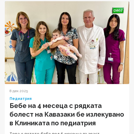
8 дек 2025
Педиатрия
Бебе на 4 месеца с рядката
болест на Кавазаки бе излекувано
в Клиниката по педиатрия
Tова е петото бебе под 6-месечна възраст,