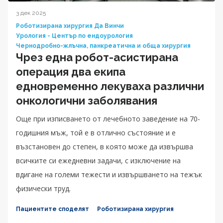
3 дек 2025
Роботизирана хирургия Да Винчи
Урология - Център по ендоурология
Чернодробно-жлъчна, панкреатична и обща хирургия
Чрез една робот-асистирана
операция два екипа
едновременно лекуваха различни
онкологични заболявания
Още при изписването от лечебното заведение на 70-
годишния мъж, той е в отлично състояние и е
възстановен до степен, в която може да извършва
всичките си ежедневни задачи, с изключение на
вдигане на големи тежести и извършването на тежък
физически труд.
Пациентите споделят
Роботизирана хирургия