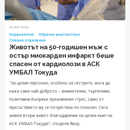
21 ное 2025
Кардиология
Образна диагностика
Спешно отделение
Животът на 50-годишен мъж с
остър миокарден инфаркт беше
спасен от кардиолози в АСК
УМБАЛ Токуда
"За целия персонал, особено за сестрите, мога да
кажа само най-доброто – внимателни, търпеливи,
позитивни.Въпреки преживяния стрес, само от
присъствието му се почувствах по-спокоен. Сега
живея втори живот благодарение на целия екип на
АСК УМБАЛ Токуда!", споделя Явор.