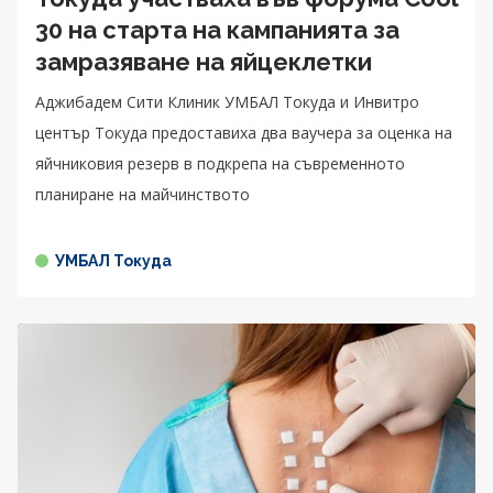
30 на старта на кампанията за
замразяване на яйцеклетки
Аджибадем Сити Клиник УМБАЛ Токуда и Инвитро
център Токуда предоставиха два ваучера за оценка на
яйчниковия резерв в подкрепа на съвременното
планиране на майчинството
УМБАЛ Токуда