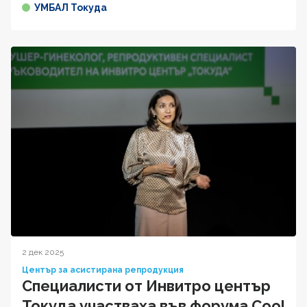
УМБАЛ Токуда
2 дек 2025
Център за асистирана репродукция
Специалисти от Инвитро център
Токуда участваха във форума Cool