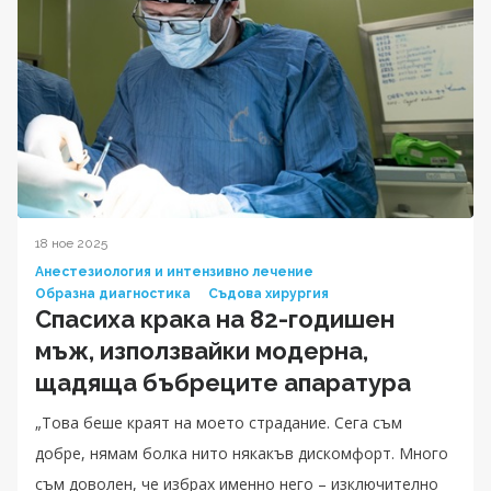
18 ное 2025
Анестезиология и интензивно лечение
Образна диагностика
Съдова хирургия
Спасиха крака на 82-годишен
мъж, използвайки модерна,
щадяща бъбреците апаратура
„Това беше краят на моето страдание. Сега съм
добре, нямам болка нито някакъв дискомфорт. Много
съм доволен, че избрах именно него – изключително