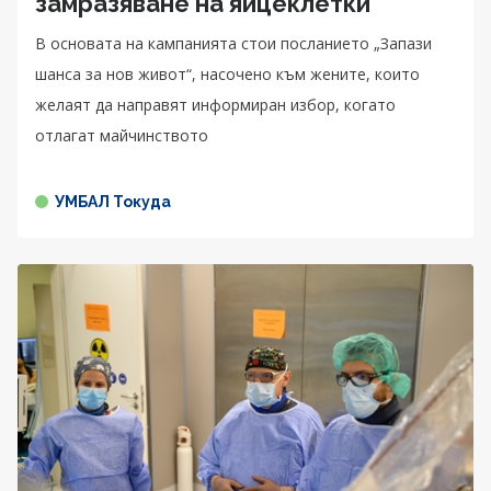
замразяване на яйцеклетки
В основата на кампанията стои посланието „Запази
шанса за нов живот“, насочено към жените, които
желаят да направят информиран избор, когато
отлагат майчинството
УМБАЛ Токуда