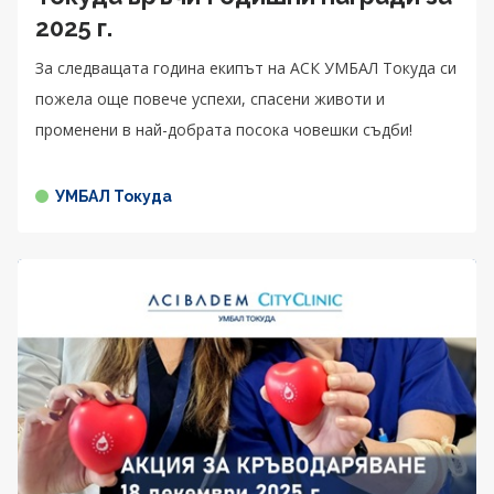
2025 г.
За следващата година екипът на АСК УМБАЛ Токуда си
пожела още повече успехи, спасени животи и
променени в най-добрата посока човешки съдби!
УМБАЛ Токуда