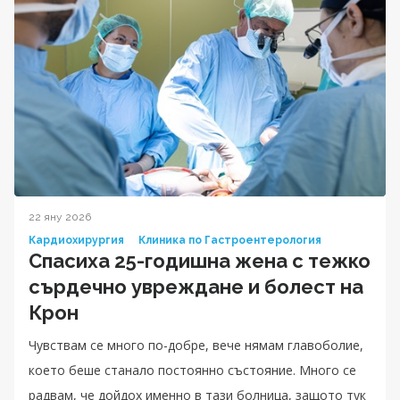
22 яну 2026
Кардиохирургия
Клиника по Гастроентерология
Спасиха 25-годишна жена с тежко
сърдечно увреждане и болест на
Крон
Чувствам се много по-добре, вече нямам главоболие,
което беше станало постоянно състояние. Много се
радвам, че дойдох именно в тази болница, защото тук