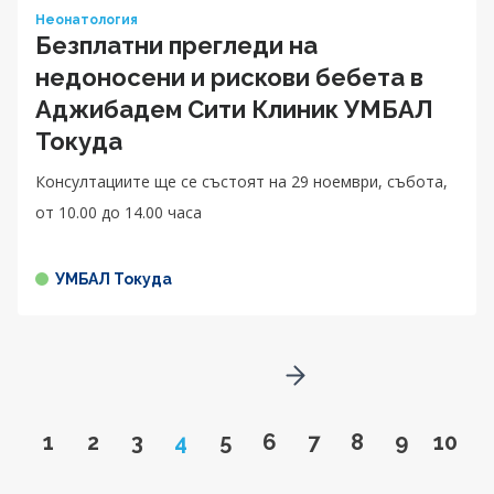
Неонатология
Безплатни прегледи на
недоносени и рискови бебета в
Аджибадем Сити Клиник УМБАЛ
Токуда
Консултациите ще се състоят на 29 ноември, събота,
от 10.00 до 14.00 чaса
УМБАЛ Токуда
Go to next page
Go to page
Go to page
Go to page
Page
Go to page
Go to page
Go to page
Go to page
Go to pa
Go to
1
2
3
4
5
6
7
8
9
10