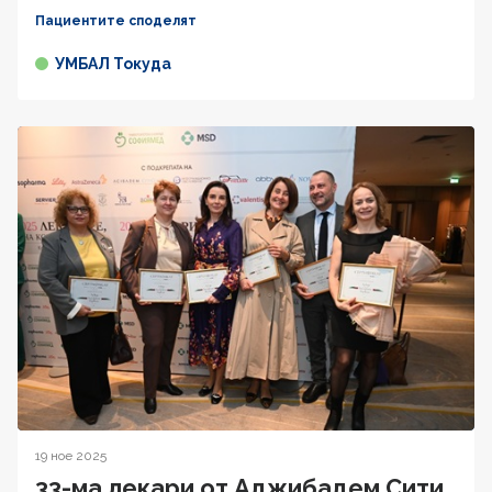
Пациентите споделят
УМБАЛ Токуда
19 ное 2025
33-ма лекари от Аджибадем Сити