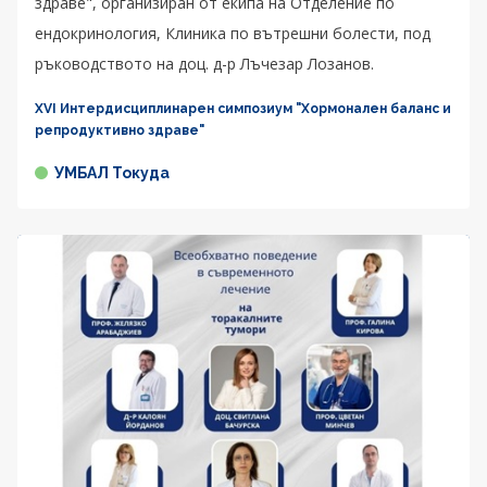
здраве", организиран от екипа на Отделение по
ендокринология, Клиника по вътрешни болести, под
ръководството на доц. д-р Лъчезар Лозанов.
XVI Интердисциплинарен симпозиум "Хормонален баланс и
репродуктивно здраве"
УМБАЛ Токуда