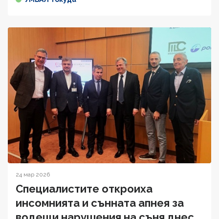
24 мар 2026
Специалистите откроиха
инсомнията и сънната апнея за
водещи нарушения на съня днес