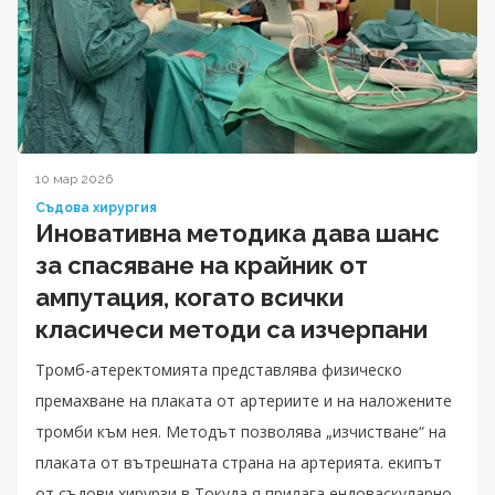
10 мар 2026
Съдова хирургия
Иновативна методика дава шанс
за спасяване на крайник от
ампутация, когато всички
класичеси методи са изчерпани
Тромб-атеректомията представлява физическо
премахване на плаката от артериите и на наложените
тромби към нея. Методът позволява „изчистване“ на
плаката от вътрешната страна на артерията. екипът
от съдови хирурзи в Токуда я прилага ендоваскуларно