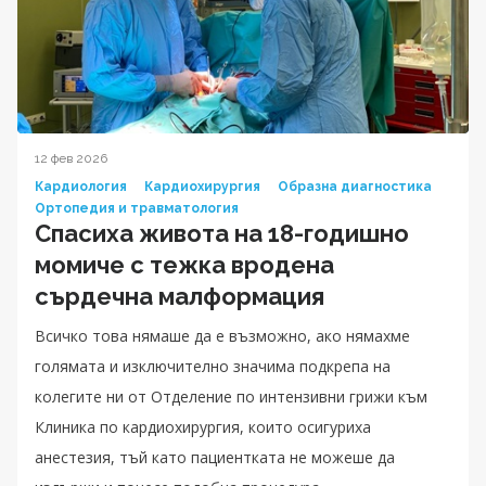
12 фев 2026
Кардиология
Кардиохирургия
Образна диагностика
Ортопедия и травматология
Спасиха живота на 18-годишно
момиче с тежка вродена
сърдечна малформация
Всичко това нямаше да е възможно, ако нямахме
голямата и изключително значима подкрепа на
колегите ни от Отделение по интензивни грижи към
Клиника по кардиохирургия, които осигуриха
анестезия, тъй като пациентката не можеше да