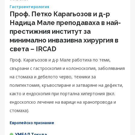
Гастроентерология
Проф. Петко Карагьозов и д-р
Надица Мале преподаваха в най-
престижния институт за
минимално инвазивна хирургия в
света – IRCAD
Проф. Карагьозов и д-р Мале работиха по теми,
свързани с гастроскопия и колоноскопия, заболявания
на стомаха и дебелото черво, техники за
полипектомия, кръвоспиране и затваряне на дефекти,
както и ендоскопия при портална хипертония (вкл.
ендоскопско лечение на варици на хранопровода и
стомаха).
Европейско признание
УМБАЛ Токуда