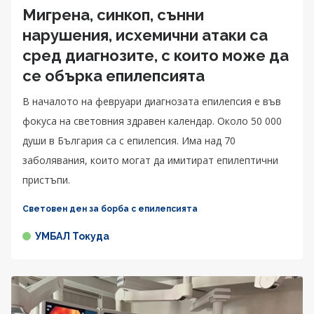
Мигрена, синкоп, сънни
нарушения, исхемични атаки са
сред диагнозите, с които може да
се обърка епилепсията
В началото на февруари диагнозата епилепсия е във
фокуса на световния здравен календар. Около 50 000
души в България са с епилепсия. Има над 70
заболявания, които могат да имитират епилептични
пристъпи.
Световен ден за борба с епилепсията
УМБАЛ Токуда