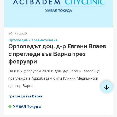
26 яну 2026
Ортопедия и травматология
Ортопедът доц. д-р Евгени Влаев
с прегледи във Варна през
февруари
На 6 и 7 февруари 2026 г. доц. д-р Евгени Влаев ще
преглежда в Аджибадем Сити Клиник Медицински
център Варна.
прегледи във Варна
УМБАЛ Токуда