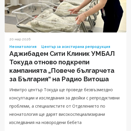
20 мар 2026
Неонатология
Център за асистирана репродукция
Аджибадем Сити Клиник УМБАЛ
Токуда отново подкрепи
кампанията „Повече българчета
за България“ на Радио Витоша
Инвитро център Токуда ще проведе безвъзмездно
консултации и изследвания за двойки с репродуктивни
проблеми, а специалистите от Отделението по
неонатология ще дарят високоспециализирани
изследвания на новородени бебета