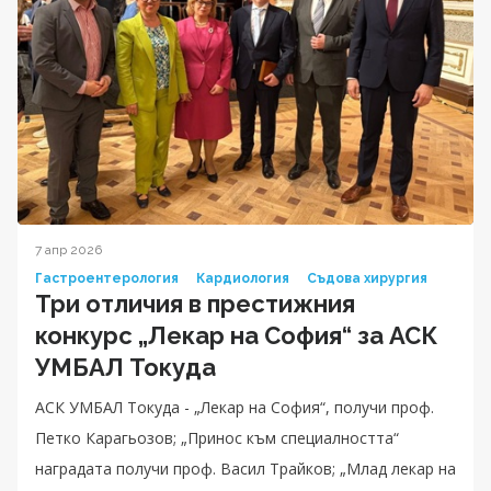
7 апр 2026
Гастроентерология
Кардиология
Съдова хирургия
Три отличия в престижния
конкурс „Лекар на София“ за АСК
УМБАЛ Токуда
АСК УМБАЛ Токуда - „Лекар на София“, получи проф.
Петко Карагьозов; „Принос към специалността“
наградата получи проф. Васил Трайков; „Млад лекар на