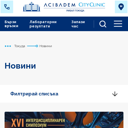
Бързи
Лабораторни
Запази
връзки
резултати
час
Men
Токуда
Новини
Начало
Новини
Филтрирай списъка