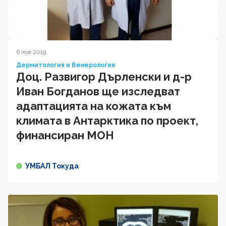
6 ное 2019
Дерматология и Венерология
Доц. Развигор Дърленски и д-р
Иван Богданов ще изследват
адаптацията на кожата към
климата в Антарктика по проект,
финансиран МОН
УМБАЛ Токуда