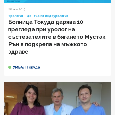
26 ное 2019
Урология - Център по ендоурология
Болница Токуда дарява 10
прегледа при уролог на
състезателите в бягането Мустак
Рън в подкрепа на мъжкото
здраве
УМБАЛ Токуда