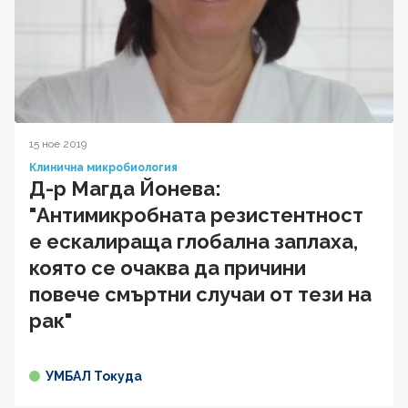
15 ное 2019
Клинична микробиология
Д-р Магда Йонева:
"Антимикробната резистентност
е ескалираща глобална заплаха,
която се очаква да причини
повече смъртни случаи от тези на
рак"
УМБАЛ Токуда