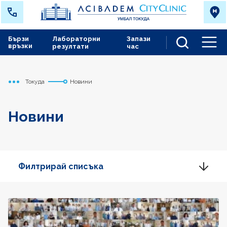
Бързи
Лабораторни
Запази
връзки
резултати
час
Men
Токуда
Новини
Начало
Новини
Филтрирай списъка