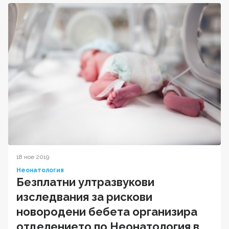
18 ное 2019
Неонатология
Безплатни ултразвукови
изследвания за рискови
новородени бебета организира
отделението по Неонатология в