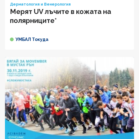
Дерматология и Венерология
Мерят UV лъчите в кожата на
полярниците*
УМБАЛ Токуда