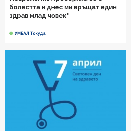
болестта и днес ми връщат един
здрав млад човек"
УМБАЛ Токуда