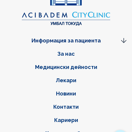
Информация за пациента
Фуутер навигация
За нас
Медицински дейности
Лекари
Новини
Контакти
Кариери