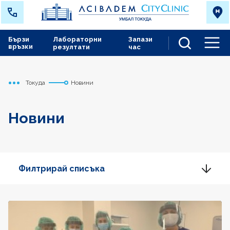
Бързи
Лабораторни
Запази
връзки
резултати
час
Men
Токуда
Новини
Начало
Новини
Филтрирай списъка