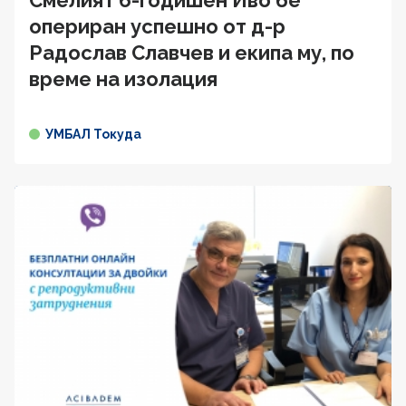
опериран успешно от д-р
Радослав Славчев и екипа му, по
време на изолация
УМБАЛ Токуда