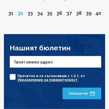
Go to page
Page
Go to page
Go to page
Go to page
Go to page
Go to page
Go to page
Go to pa
Go to
31
32
33
34
35
36
37
38
39
40
Нашият бюлетин
Твоят имейл адрес
Прочетох и се съгласявам с т.3.1. от
Уведомление за поверителност
Запиши ме