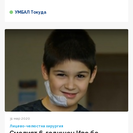
УМБАЛ Токуда
31 мар 2020
Лицево-челюстна хирургия
Смелият 6-годишен Иво бе