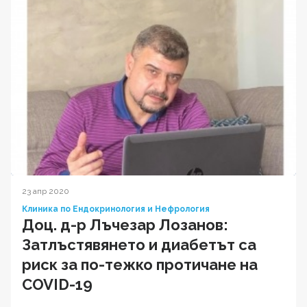
23 апр 2020
Клиника по Ендокринология и Нефрология
Доц. д-р Лъчезар Лозанов:
Затлъстявянето и диабетът са
риск за по-тежко протичане на
COVID-19