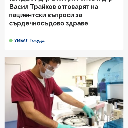
Васил Трайков отговарят на
пациентски въпроси за
сърдечносъдово здравe
УМБАЛ Токуда