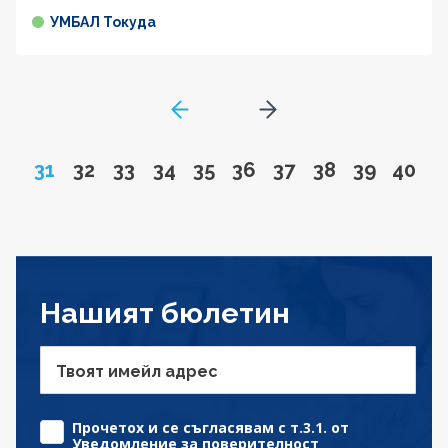
УМБАЛ Токуда
GoToPreviousPage
Go to next page
Page
Go to page
Go to page
Go to page
Go to page
Go to page
Go to page
Go to page
Go to pa
Go to
31
32
33
34
35
36
37
38
39
40
Нашият бюлетин
Твоят имейл адрес
Прочетох и се съгласявам с т.3.1. от
Уведомление за поверителност