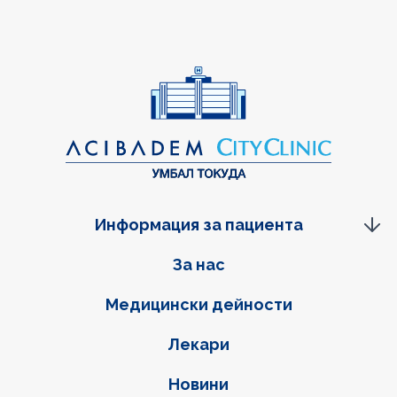
Информация за пациента
Фуутер навигация
За нас
Медицински дейности
Лекари
Новини