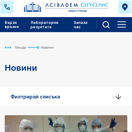
Бързи
Лабораторни
Запази
връзки
резултати
час
Men
Токуда
Новини
Начало
Новини
Филтрирай списъка