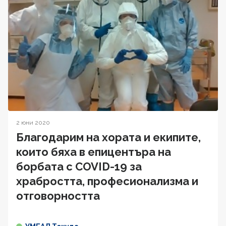
2 юни 2020
Благодарим на хората и екипите,
които бяха в епицентъра на
борбата с COVID-19 за
храбростта, професионализма и
отговорността