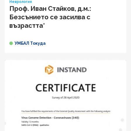
Неврология
Проф. Иван Cтaйкoв, д.м.:
Безсънието се засилва с
възрастта*
УМБАЛ Токуда