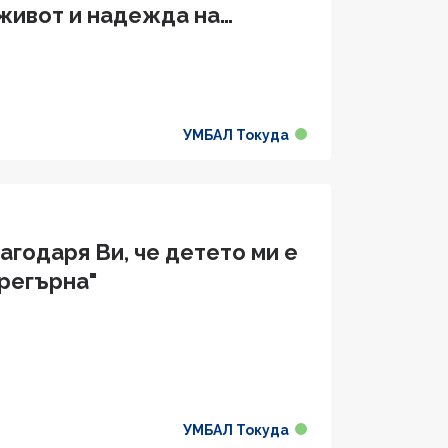
 живот и надежда на
ашата компетентност"
УМБАЛ Токуда
годаря Ви, че детето ми е
прегърна"
УМБАЛ Токуда