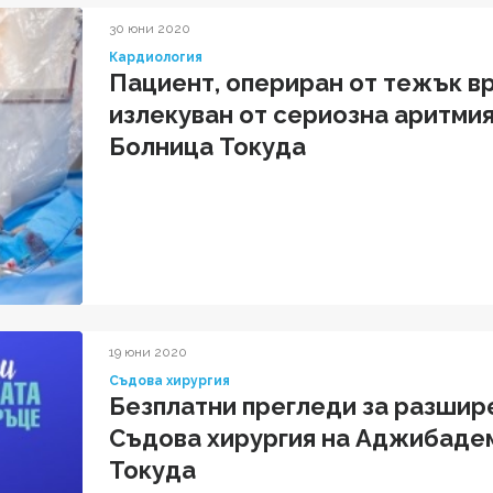
30 юни 2020
Кардиология
Пациент, опериран от тежък в
излекуван от сериозна аритми
Болница Токуда
19 юни 2020
Съдова хирургия
Безплатни прегледи за разшире
Съдова хирургия на Аджибаде
Токуда