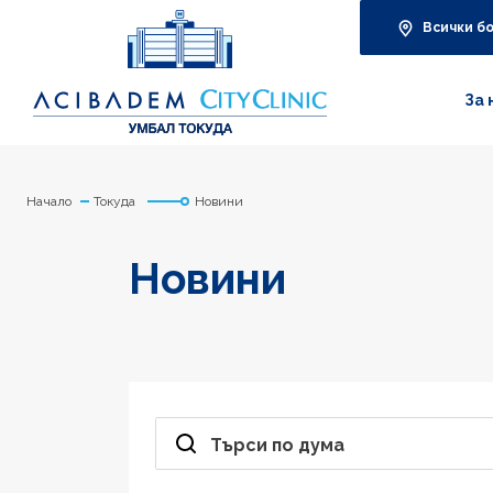
Всички б
За 
Начало
Токуда
Новини
Новини
Търси по дума