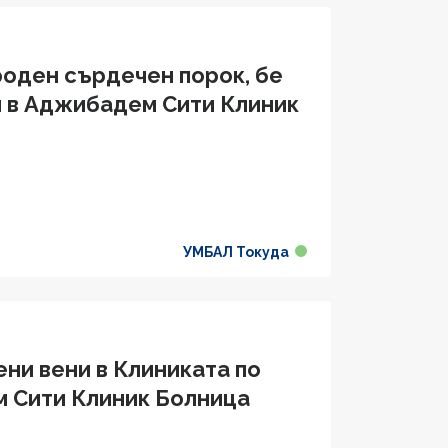
роден сърдечен порок, бе
я в Аджибадем Сити Клиник
УМБАЛ Токуда
ни вени в Клиниката по
м Сити Клиник Болница