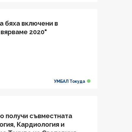
а бяха включени в
 вярваме 2020"
УМБАЛ Токуда
во получи съвместната
огия, Кардиология и