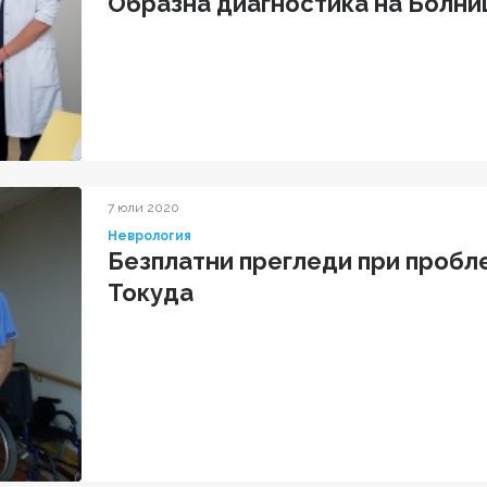
Образна диагностика на Болни
конгрес по Ангиология
7 юли 2020
Неврология
Безплатни прегледи при пробл
Токуда