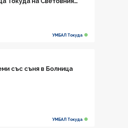
ца Токуда на Световния
УМБАЛ Токуда
еми със съня в Болница
УМБАЛ Токуда