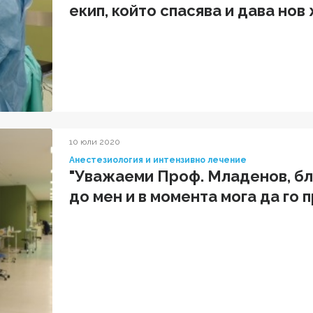
екип, който спасява и дава нов
пациентите, доверили се на в
10 юли 2020
Анестезиология и интензивно лечение
"Уважаеми Проф. Младенов, бла
до мен и в момента мога да го 