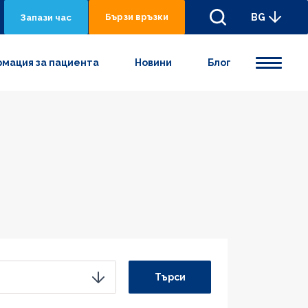
Бързи връзки
BG
Запази час
мация за пациента
Новини
Блог
Търси