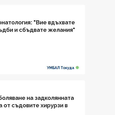
онатология: "Вие вдъхвате
ъдби и сбъдвате желания"
УМБАЛ Токуда
боляване на задколянната
 от съдовите хирурзи в