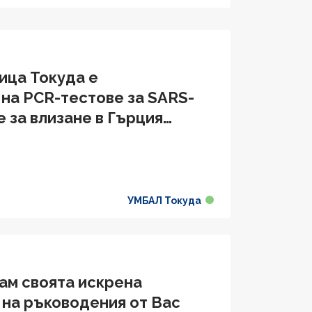
ица Токуда е
на PCR-тестове за SARS-
 за влизане в Гърция
УМБАЛ Токуда
ам своята искрена
 на ръководения от Вас