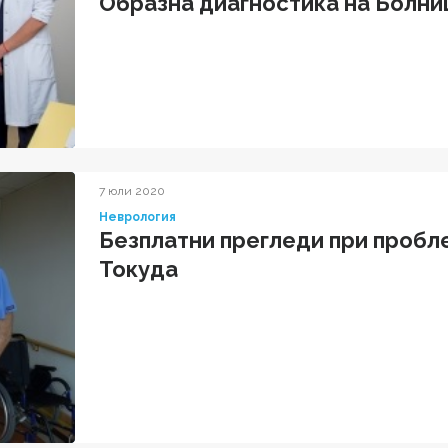
Образна диагностика на Болни
конгрес по Ангиология
7 юли 2020
Неврология
Безплатни прегледи при пробл
Токуда