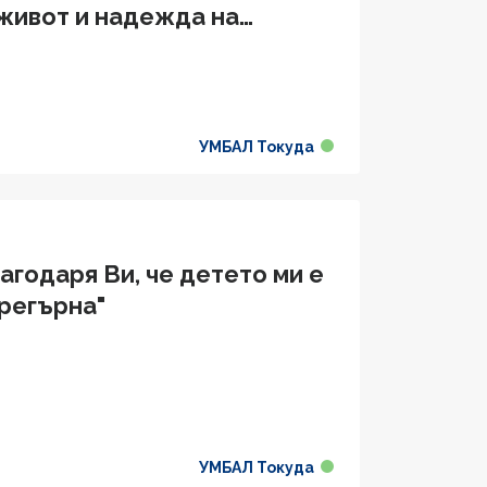
 живот и надежда на
ашата компетентност"
УМБАЛ Токуда
годаря Ви, че детето ми е
прегърна"
УМБАЛ Токуда