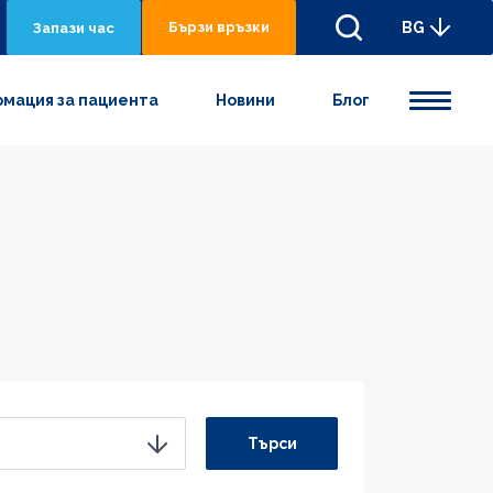
Бързи връзки
BG
Запази час
мация за пациента
Новини
Блог
Търси