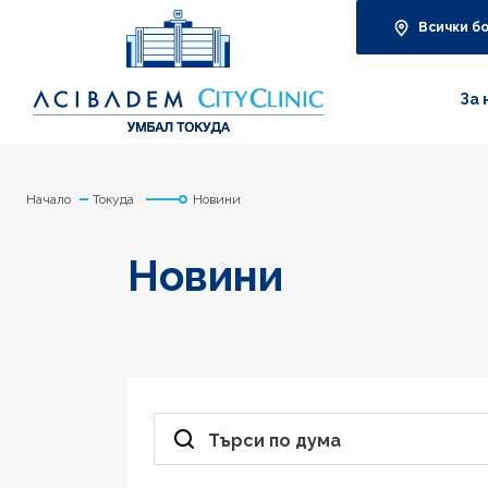
Всички б
За 
Начало
Токуда
Новини
Новини
Търси по дума