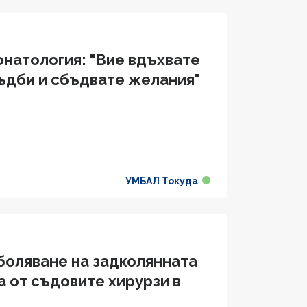
онатология: "Вие вдъхвате
ъдби и сбъдвате желания"
УМБАЛ Токуда
боляване на задколянната
 от съдовите хирурзи в