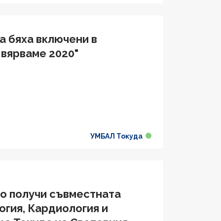
а бяха включени в
 вярваме 2020"
УМБАЛ Токуда
во получи съвместната
огия, Кардиология и