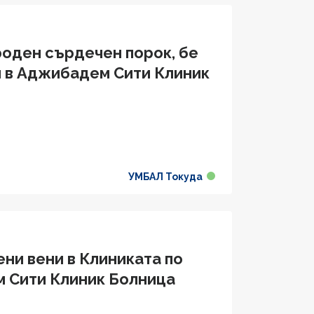
роден сърдечен порок, бе
я в Аджибадем Сити Клиник
УМБАЛ Токуда
ни вени в Клиниката по
м Сити Клиник Болница