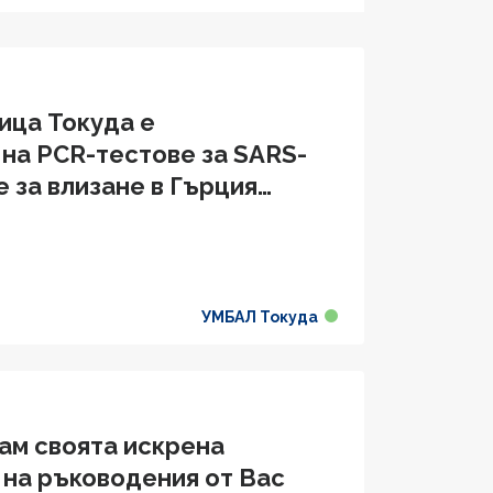
ица Токуда е
на PCR-тестове за SARS-
 за влизане в Гърция
УМБАЛ Токуда
ам своята искрена
 на ръководения от Вас