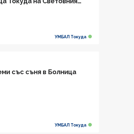
ца Токуда на Световния
УМБАЛ Токуда
еми със съня в Болница
УМБАЛ Токуда