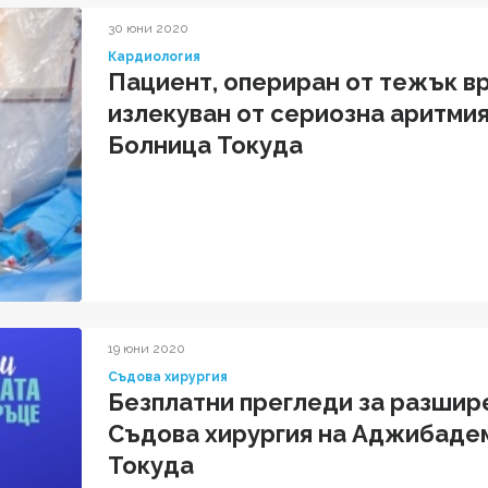
30 юни 2020
Кардиология
Пациент, опериран от тежък в
излекуван от сериозна аритми
Болница Токуда
19 юни 2020
Съдова хирургия
Безплатни прегледи за разшире
Съдова хирургия на Аджибаде
Токуда