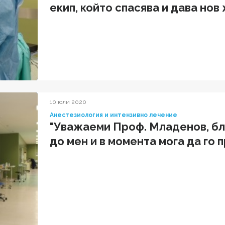
екип, който спасява и дава нов
пациентите, доверили се на в
10 юли 2020
Анестезиология и интензивно лечение
"Уважаеми Проф. Младенов, бла
до мен и в момента мога да го 