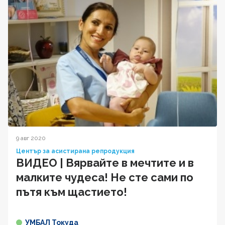
9 авг 2020
Център за асистирана репродукция
ВИДЕО | Вярвайте в мечтите и в
малките чудеса! Не сте сами по
пътя към щастието!
УМБАЛ Токуда