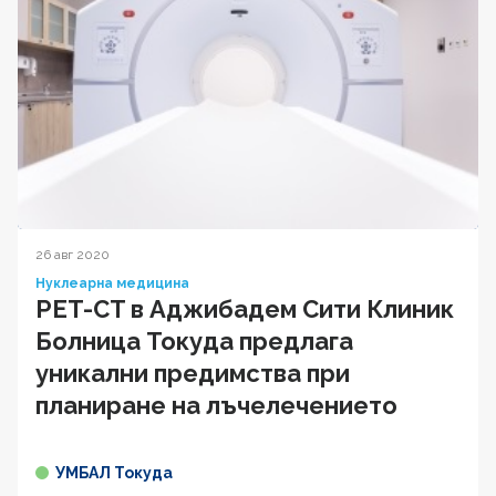
26 авг 2020
Нуклеарна медицина
PET-CT в Аджибадем Сити Клиник
Болница Токуда предлага
уникални предимства при
планиране на лъчелечението
УМБАЛ Токуда