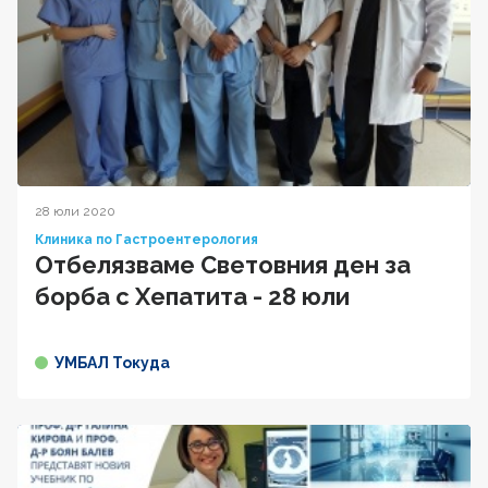
28 юли 2020
Клиника по Гастроентерология
Отбелязваме Световния ден за
борба с Хепатита - 28 юли
УМБАЛ Токуда