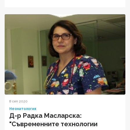
8 сеп 2020
Неонатология
Д-р Радка Масларска:
"Съвременните технологии