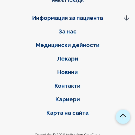
Информация за пациента
Фуутер навигация
За нас
Медицински дейности
Лекари
Новини
Контакти
Кариери
Карта на сайта
Copyright © 2026 Acibadem City Clinic