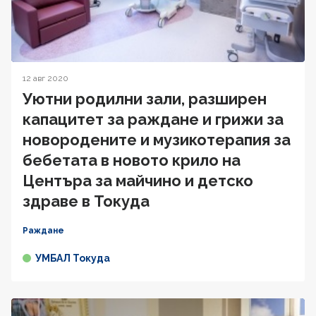
12 авг 2020
Уютни родилни зали, разширен
капацитет за раждане и грижи за
новородените и музикотерапия за
бебетата в новото крило на
Центъра за майчино и детско
здраве в Токуда
Раждане
УМБАЛ Токуда