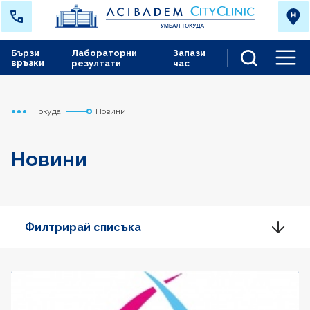
Бързи
Лабораторни
Запази
връзки
резултати
час
Men
Токуда
Новини
Начало
Новини
Филтрирай списъка