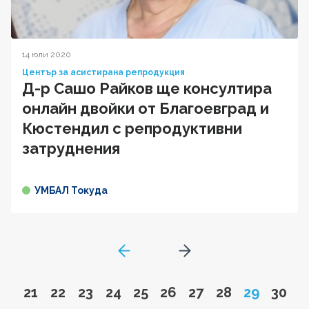
14 юли 2020
Център за асистирана репродукция
Д-р Сашо Райков ще консултира
онлайн двойки от Благоевград и
Кюстендил с репродуктивни
затруднения
УМБАЛ Токуда
GoToPreviousPage
Go to next page
Go to page
Go to page
Go to page
Go to page
Go to page
Go to page
Go to page
Go to page
Page
Go to
21
22
23
24
25
26
27
28
29
30