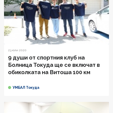
23 юли 2020
9 души от спортния клуб на
Болница Токуда ще се включат в
oбиколката на Витоша 100 км
УМБАЛ Токуда