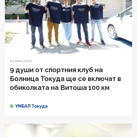
23 юли 2020
9 души от спортния клуб на
Болница Токуда ще се включат в
oбиколката на Витоша 100 км
УМБАЛ Токуда