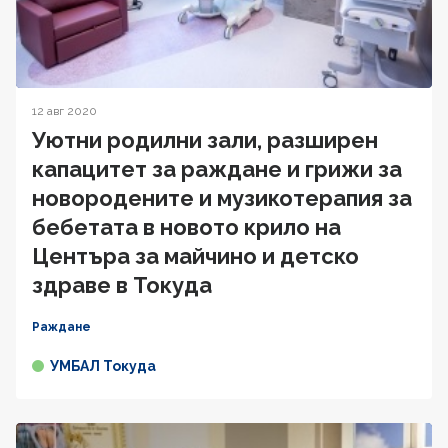
12 авг 2020
Уютни родилни зали, разширен
капацитет за раждане и грижи за
новородените и музикотерапия за
бебетата в новото крило на
Центъра за майчино и детско
здраве в Токуда
Раждане
УМБАЛ Токуда