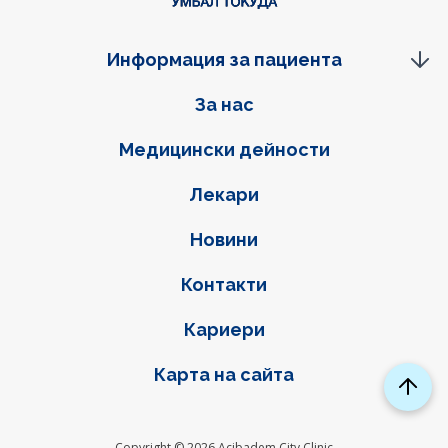
Информация за пациента
Фуутер навигация
За нас
Медицински дейности
Лекари
Новини
Контакти
Кариери
Карта на сайта
Copyright © 2026 Acibadem City Clinic