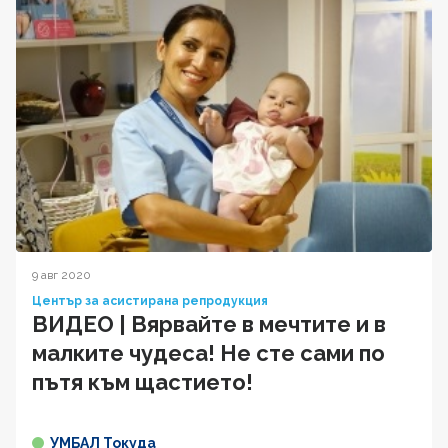
9 авг 2020
Център за асистирана репродукция
ВИДЕО | Вярвайте в мечтите и в
малките чудеса! Не сте сами по
пътя към щастието!
УМБАЛ Токуда