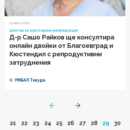
14 юли 2020
Център за асистирана репродукция
Д-р Сашо Райков ще консултира
онлайн двойки от Благоевград и
Кюстендил с репродуктивни
затруднения
УМБАЛ Токуда
GoToPreviousPage
Go to next page
Go to page
Go to page
Go to page
Go to page
Go to page
Go to page
Go to page
Go to page
Page
Go to
21
22
23
24
25
26
27
28
29
30