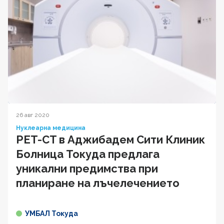
26 авг 2020
Нуклеарна медицина
PET-CT в Аджибадем Сити Клиник
Болница Токуда предлага
уникални предимства при
планиране на лъчелечението
УМБАЛ Токуда