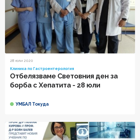
28 юли 2020
Клиника по Гастроентерология
Отбелязваме Световния ден за
борба с Хепатита - 28 юли
УМБАЛ Токуда