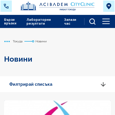
Бързи
Лабораторни
Запази
връзки
резултати
час
Men
Токуда
Новини
Начало
Новини
Филтрирай списъка