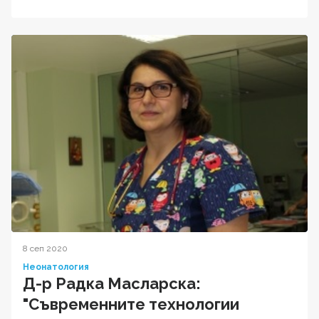
8 сеп 2020
Неонатология
Д-р Радка Масларска:
"Съвременните технологии