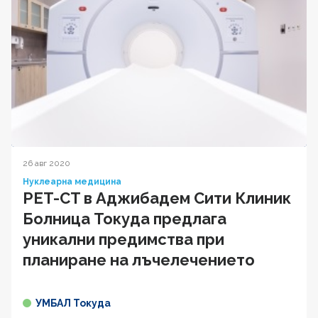
26 авг 2020
Нуклеарна медицина
PET-CT в Аджибадем Сити Клиник
Болница Токуда предлага
уникални предимства при
планиране на лъчелечението
УМБАЛ Токуда