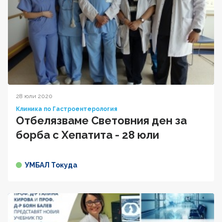
28 юли 2020
Клиника по Гастроентерология
Отбелязваме Световния ден за
борба с Хепатита - 28 юли
УМБАЛ Токуда