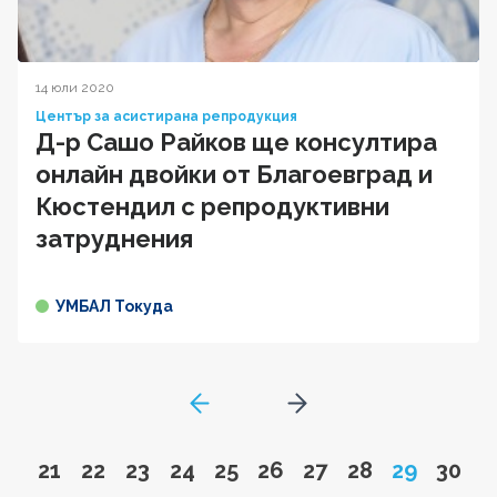
14 юли 2020
Център за асистирана репродукция
Д-р Сашо Райков ще консултира
онлайн двойки от Благоевград и
Кюстендил с репродуктивни
затруднения
УМБАЛ Токуда
GoToPreviousPage
Go to next page
Go to page
Go to page
Go to page
Go to page
Go to page
Go to page
Go to page
Go to page
Page
Go to
21
22
23
24
25
26
27
28
29
30