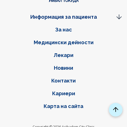
Информация за пациента
Фуутер навигация
За нас
Медицински дейности
Лекари
Новини
Контакти
Кариери
Карта на сайта
Copyright © 2026 Acibadem City Clinic