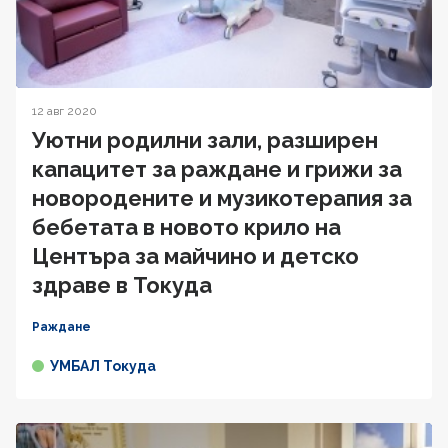
12 авг 2020
Уютни родилни зали, разширен
капацитет за раждане и грижи за
новородените и музикотерапия за
бебетата в новото крило на
Центъра за майчино и детско
здраве в Токуда
Раждане
УМБАЛ Токуда