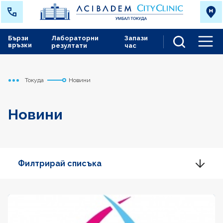
Бързи
Лабораторни
Запази
връзки
резултати
час
Men
Токуда
Новини
Начало
Новини
Филтрирай списъка