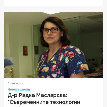
8 сеп 2020
Неонатология
Д-р Радка Масларска:
"Съвременните технологии