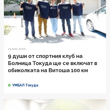
23 юли 2020
9 души от спортния клуб на
Болница Токуда ще се включат в
oбиколката на Витоша 100 км
УМБАЛ Токуда