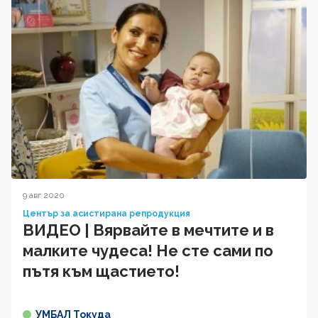
9 авг 2020
Център за асистирана репродукция
ВИДЕО | Вярвайте в мечтите и в
малките чудеса! Не сте сами по
пътя към щастието!
УМБАЛ Токуда