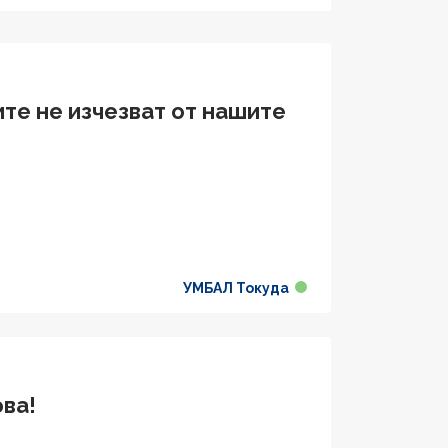
ите не изчезват от нашите
УМБАЛ Токуда
ова!