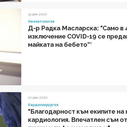
15 дек 2020
Неонатология
Д-р Радка Масларска: "Само в 
изключение COVID-19 се предав
майката на бебето”*
10 дек 2020
Кардиохирургия
"Благодарност към екипите на
кардиология. Впечатлен съм от