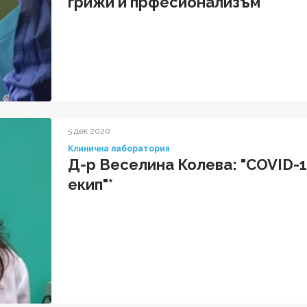
грижи и прфесионализъм"
5 дек 2020
Клинична лаборатория
Д-р Веселина Колева: "COVID-1
екип"*