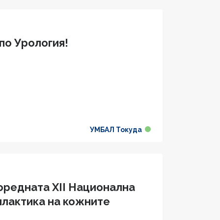
по Урология!
УМБАЛ Токуда
оредната XII Национална
илактика на кожните