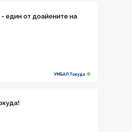
 - един от доайените на
УМБАЛ Токуда
окуда!