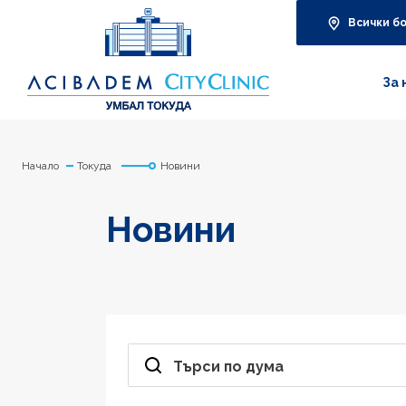
Всички б
За 
Начало
Токуда
Новини
Новини
Търси по дума