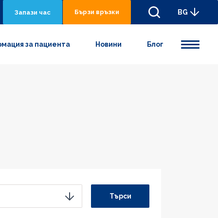
Бързи връзки
BG
Запази час
мация за пациента
Новини
Блог
Търси