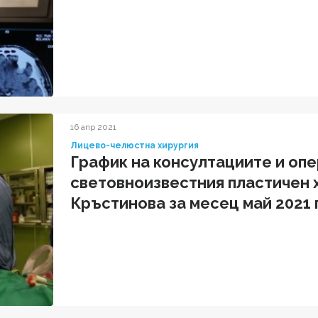
16 апр 2021
Лицево-челюстна хирургия
График на консултациите и оп
световноизвестния пластичен 
Кръстинова за месец май 2021 г