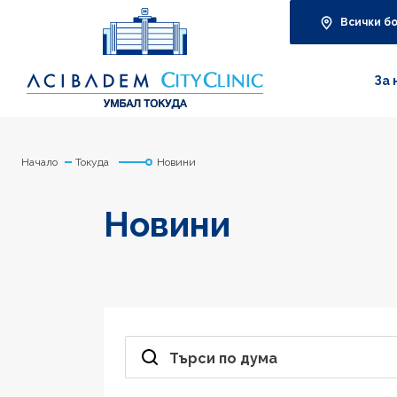
Всички б
За 
Начало
Токуда
Новини
Новини
Търси по дума