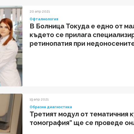
20 апр 2021
Офталмология
В Болница Токуда е едно от ма
където се прилага специализир
ретинопатия при недоносенит
19 апр 2021
Образна диагностика
Третият модул от тематичния 
томография” ще се проведе онла