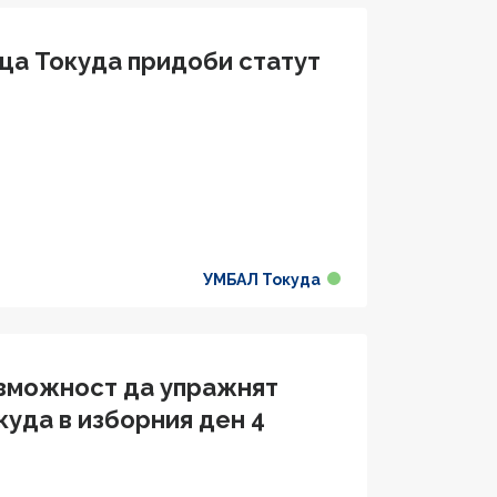
ца Токуда придоби статут
УМБАЛ Токуда
ъзможност да упражнят
куда в изборния ден 4