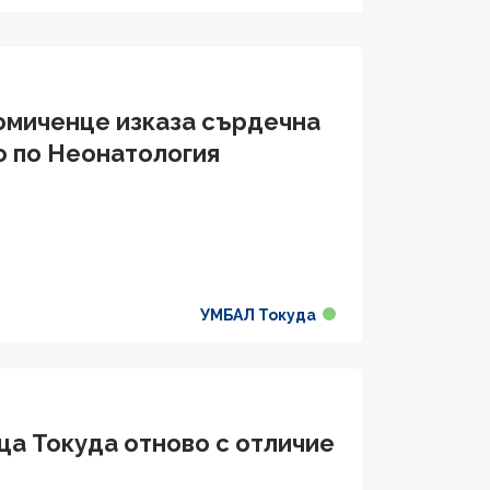
омиченце изказа сърдечна
о по Неонатология
УМБАЛ Токуда
ца Токуда отново с отличие