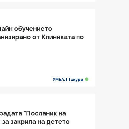
лайн обучението
анизирано от Клиниката по
УМБАЛ Токуда
градата "Посланик на
 за закрила на детето