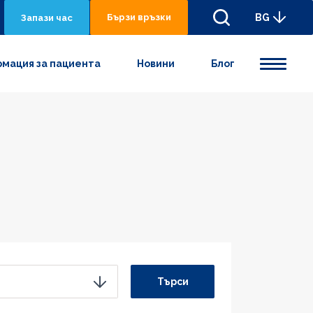
Бързи връзки
BG
Запази час
мация за пациента
Новини
Блог
Търси