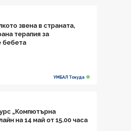
лкото звена в страната,
ана терапия за
е бебета
УМБАЛ Токуда
курс „Компютърна
йн на 14 май от 15.00 часа