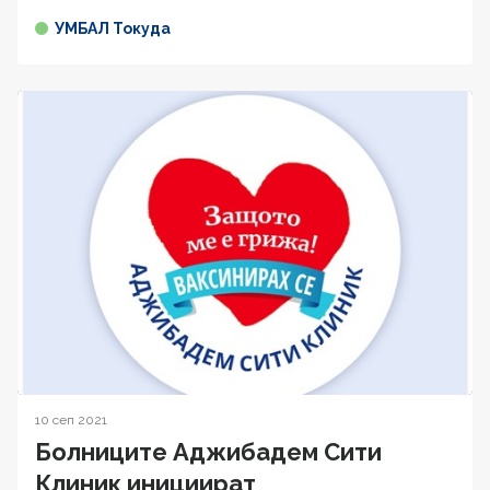
УМБАЛ Токуда
10 сеп 2021
Болниците Аджибадем Сити
Клиник инициират