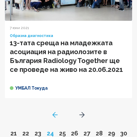
7 юни 2021
Образна диагностика
13-тата среща на младежката
асоциация на радиолозите в
България Radiology Together ще
се проведе на живо на 20.06.2021
УМБАЛ Токуда
GoToPreviousPage
Go to next page
Go to page
Go to page
Go to page
Page
Go to page
Go to page
Go to page
Go to page
Go to pa
Go to
21
22
23
24
25
26
27
28
29
30