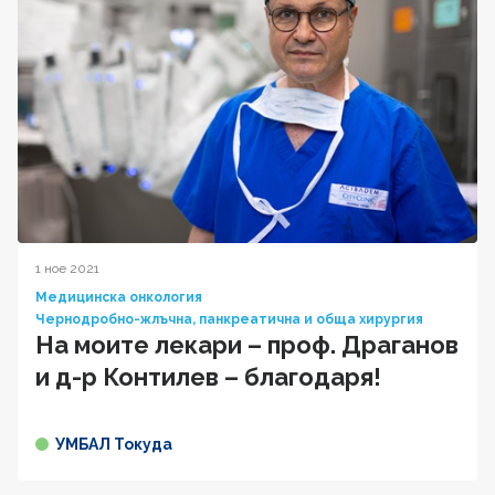
1 ное 2021
Медицинска онкология
Чернодробно-жлъчна, панкреатична и обща хирургия
На моите лекари – проф. Драганов
и д-р Контилев – благодаря!
УМБАЛ Токуда