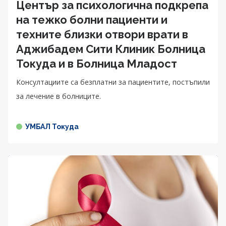
Център за психологична подкрепа
на тежко болни пациенти и
техните близки отвори врати в
Аджибадем Сити Клиник Болница
Токуда и в Болница Младост
Консултациите са безплатни за пациентите, постъпили
за лечение в болниците.
УМБАЛ Токуда