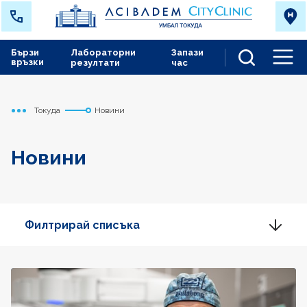
Бързи
Лабораторни
Запази
връзки
резултати
час
Men
Токуда
Новини
Начало
Новини
Филтрирай списъка