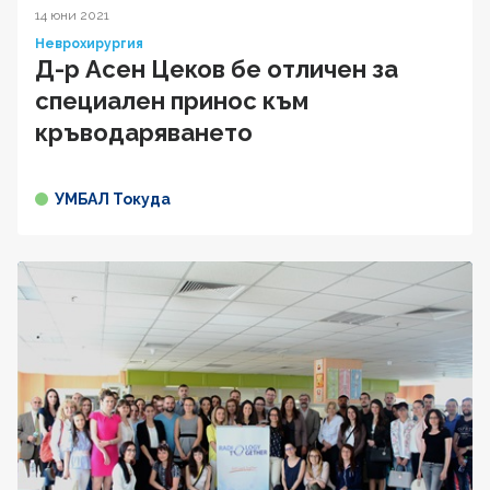
14 юни 2021
Неврохирургия
Д-р Асен Цеков бе отличен за
специален принос към
кръводаряването
УМБАЛ Токуда