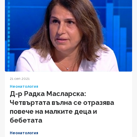
21 сеп 2021
Неонатология
Д-р Радка Масларска:
Четвъртата вълна се отразява
повече на малките деца и
бебетата
Неонатология