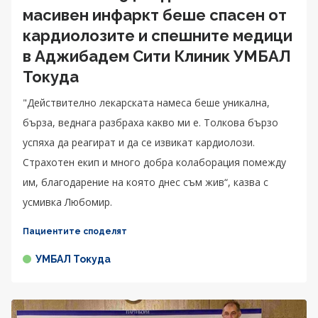
масивен инфаркт беше спасен от
кардиолозите и спешните медици
в Аджибадем Сити Клиник УМБАЛ
Токуда
"Действително лекарската намеса беше уникална,
бърза, веднага разбраха какво ми е. Толкова бързо
успяха да реагират и да се извикат кардиолози.
Страхотен екип и много добра колаборация помежду
им, благодарение на която днес съм жив“, казва с
усмивка Любомир.
Пациентите споделят
УМБАЛ Токуда