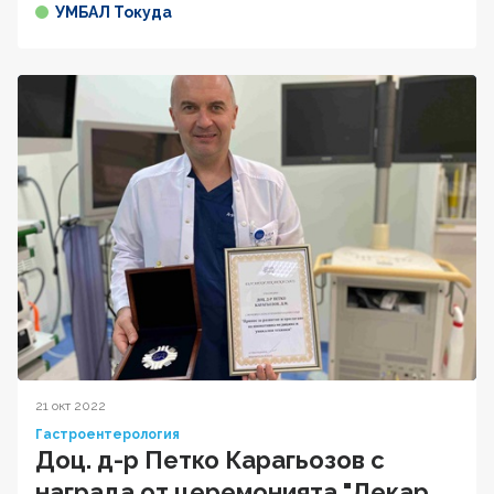
УМБАЛ Токуда
21 окт 2022
Гастроентерология
Доц. д-р Петко Карагьозов с
награда от церемонията "Лекар