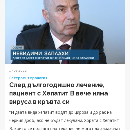
1 ное 2022
Гастроентерология
След дългогодишно лечение,
пациент с Хепатит B вече няма
вируса в кръвта си
“И двата вида хепатит водят до цироза и до рак на
черния дроб, ако не бъдат лекувани. Хората с Хепатит
B, които се подлагат на терапия не могат да заразяват