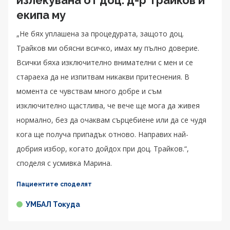
екипа му
„Не бях уплашена за процедурата, защото доц.
Трайков ми обясни всичко, имах му пълно доверие.
Всички бяха изключително внимателни с мен и се
стараеха да не изпитвам никакви притеснения. В
момента се чувствам много добре и съм
изключително щастлива, че вече ще мога да живея
нормално, без да очаквам сърцебиене или да се чудя
кога ще получа припадък отново. Направих най-
добрия избор, когато дойдох при доц. Трайков.“,
споделя с усмивка Марина.
Пациентите споделят
УМБАЛ Токуда