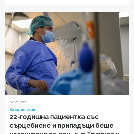
6 окт 2022
Кардиология
22-годишна пациентка със
сърцебиене и припадъци беше
излекувана от доц. д-р Трайков и