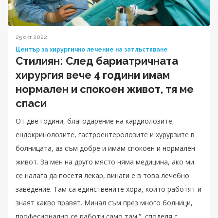
25 окт 2022
Център за хирургично лечение на затлъстяване
Стилиян: След бариатричната
хирургия вече 4 години имам
нормален и спокоен живот, тя ме
спаси
От две години, благодарение на кардиолозите,
ендокринолозите, гастроентеролозите и хурурзите в
болницата, аз съм добре и имам спокоен и нормален
живот. За мен на друго място няма медицина, ако ми
се налага да посетя лекар, винаги е в това лечебно
заведение. Там са единствените хора, които работят и
знаят какво правят. Минал съм през много болници,
професионално се работи само там.“, споделя с