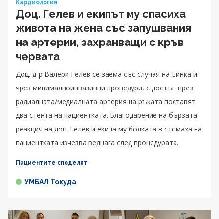
Кардиология
Доц. Гелев и екипът му спасиха
живота на жена със запушвания
на артерии, захранващи с кръв
червата
Доц. д-р Валери Гелев се заема със случая на Бинка и
чрез минималноинвазивни процедури, с достъп през
радиалната/медиалната артерия на ръката поставят
два стента на пациентката. Благодарение на бързата
реакция на доц. Гелев и екипа му болката в стомаха на
пациентката изчезва веднага след процедурата.
Пациентите споделят
УМБАЛ Токуда