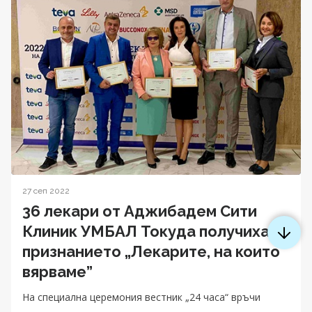
27 сеп 2022
36 лекари от Аджибадем Сити
Клиник УМБАЛ Токуда получиха
признанието „Лекарите, на които
вярваме”
На специална церемония вестник „24 часа“ връчи