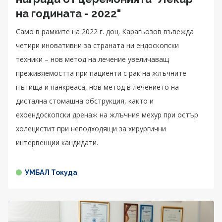
на годината - 2022"
Само в рамките на 2022 г. доц. Карагьозов въвежда
четири иновативни за страната ни ендоскопски
техники – нов метод на лечение увеличаващ
преживяемостта при пациенти с рак на жлъчните
пътища и панкреаса, нов метод в лечението на
дистална стомашна обструкция, както и
ехоендоскопски дренаж на жлъчния мехур при остър
холецистит при неподходящи за хирургични
интервенции кандидати.
УМБАЛ Токуда