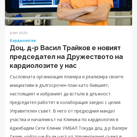
5 окт 2022
Кардиология
Доц. д-р Васил Трайков е новият
председател на Дружеството на
кардиолозите у нас
Съсловната организация планира и реализира своите
инициативи в дългосрочен план като бившият,
настоящият и избраният да встъпи в длъжност
председател работят в колаборация заедно с целия
Управителен съвет. В него от предходния мандат
участва и началникът на Клиника по кардиология в
Аджибадем Сити Клиник УМБАЛ Токуда доц. д-р Валери
Гелев, който ще бъде част от Управителния съвет в