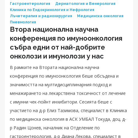
Гастроентерология
Дерматология и Венерология
Клиника по Ендокринология и Нефрология
Лъчетерапия и радиохирургия
Медицинска онкология
Пневмология
Втора национална научна
конференция по имуноонкология
събра едни от най-добрите
онколози и имунолози у нас
В рамките на Втората национална научна
конференция по имуноонкология беше обсъдена и
значимостта на мултидисциплинарния подход и
менажирането на лекарствена токсичност от лечение
с имунни чек-пойнт инхибитори. Сесията беше с
участието на д-р Елиз Тазимова, специалист в Клиника
по медицинска онкология в АСК УМБАЛ Токуда, доц. д-
р Радин Цонев, началник на Отделение по
гастроентерология, д-р Диана Лекова, специалист в