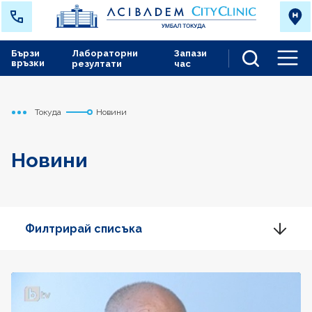
Бързи
Лабораторни
Запази
връзки
резултати
час
Men
Токуда
Новини
Начало
Новини
Филтрирай списъка