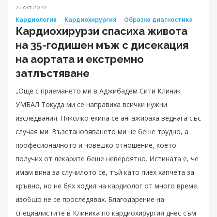
24 окт 2022
Кардиология
Кардиохирургия
Образна диагностика
Кардиохирурзи спасиха живота
на 35-годишен мъж с дисекация
на аортата и екстремно
затлъстяване
„Още с приемането ми в Аджибадем Сити Клиник
УМБАЛ Токуда ми се направиха всички нужни
изследвания. Няколко екипа се ангажираха веднага със
случая ми. Възстановяването ми не беше трудно, а
професионалното и човешко отношение, което
получих от лекарите беше невероятно. Истината е, че
имам вина за случилото се, тъй като пиех хапчета за
кръвно, но не бях ходил на кардиолог от много време,
изобщо не се проследявах. Благодарение на
специалистите в Клиника по кардиохирургия днес съм