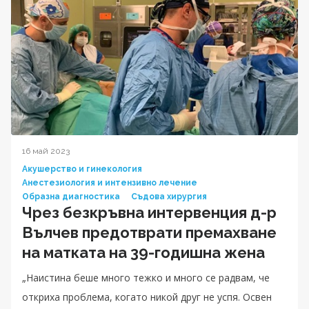
16 май 2023
Акушерство и гинекология
Анестезиология и интензивно лечение
Образна диагностика
Съдова хирургия
Чрез безкръвна интервенция д-р
Вълчев предотврати премахване
на матката на 39-годишна жена
„Наистина беше много тежко и много се радвам, че
откриха проблема, когато никой друг не успя. Освен