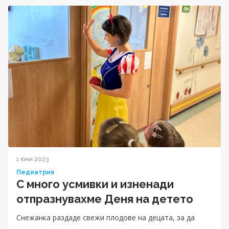
1 юни 2023
Педиатрия
С много усмивки и изненади
отпразнувахме Деня на детето
Снежанка раздаде свежи плодове на децата, за да