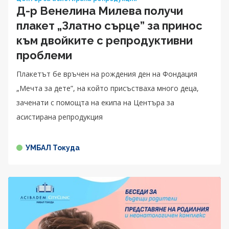
Д-р Венелина Милева получи
плакет „Златно сърце” за принос
към двойките с репродуктивни
проблеми
Плакетът бе връчен на рождения ден на Фондация
„Мечта за дете”, на който присъстваха много деца,
заченати с помощта на екипа на Центъра за
асистирана репродукция
УМБАЛ Токуда