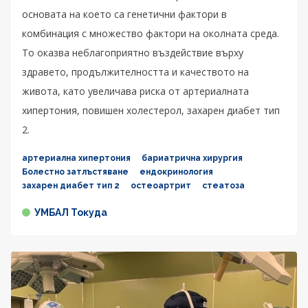
основата на което са генетични фактори в
комбинация с множество фактори на околната среда.
То оказва неблагоприятно въздействие върху
здравето, продължителността и качеството на
живота, като увеличава риска от артериалната
хипертония, повишен холестерол, захарен диабет тип
2.
артериална хипертония
бариатрична хирургия
Болестно затлъстяване
ендокринология
захарен диабет тип 2
остеоартрит
стеатоза
УМБАЛ Токуда