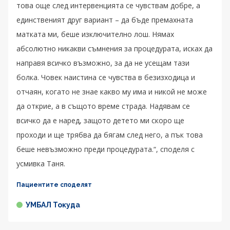
това още след интервенцията се чувствам добре, а
единственият друг вариант – да бъде премахната
матката ми, беше изключително лош. Нямах
абсолютно никакви съмнения за процедурата, исках да
направя всичко възможно, за да не усещам тази
болка. Човек наистина се чувства в безизходица и
отчаян, когато не знае какво му има и никой не може
да открие, а в същото време страда. Надявам се
всичко да е наред, защото детето ми скоро ще
проходи и ще трябва да бягам след него, а пък това
беше невъзможно преди процедурата.“, споделя с
усмивка Таня.
Пациентите споделят
УМБАЛ Токуда