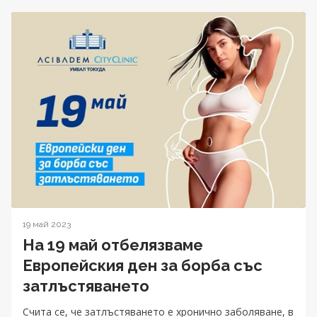
19 май 2023
На 19 май отбелязваме
Европейския ден за борба със
затлъстяването
Счита се, че затлъстяването е хронично заболяване, в