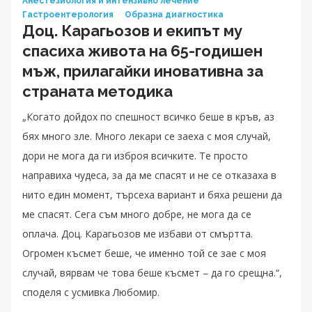
Анестезиология и интензивно лечение
Гастроентерология
Образна диагностика
Доц. Карагьозов и екипът му
спасиха живота на 65-годишен
мъж, прилагайки иновативна за
страната методика
„Когато дойдох по спешност всичко беше в кръв, аз
бях много зле. Много лекари се заеха с моя случай,
дори не мога да ги изброя всичките. Те просто
направиха чудеса, за да ме спасят и не се отказаха в
нито един момент, търсеха вариант и бяха решени да
ме спасят. Сега съм много добре, не мога да се
оплача. Доц. Карагьозов ме избави от смъртта.
Огромен късмет беше, че именно той се зае с моя
случай, вярвам че това беше късмет – да го срещна.“,
споделя с усмивка Любомир.