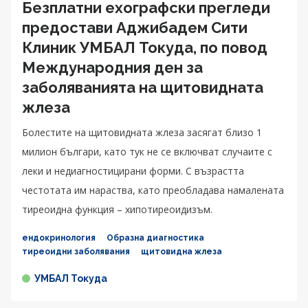
Безплатни ехографски прегледи
предостави Аджибадем Сити
Клиник УМБАЛ Токуда, по повод
Международния ден за
заболяванията на щитовидната
жлеза
Болестите на щитовидната жлеза засягат близо 1
милион българи, като тук не се включват случаите с
леки и недиагностицирани форми. С възрастта
честотата им нараства, като преобладава намалената
тиреоидна функция – хипотиреоидизъм.
ендокринология
Образна диагностика
тиреоидни заболявания
щитовидна жлеза
УМБАЛ Токуда