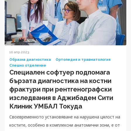
10 апр 2023
Образна диагностика
Ортопедия и травматология
Спешно отделение
Специален софтуер подпомага
бързата диагностика на костни
фрактури при рентгенографски
изследвания в Аджибадем Сити
Клиник УМБАЛ Токуда
Своевременното установяване на нарушена цялост на
костите, особено в комплексни анатомични зони, е от