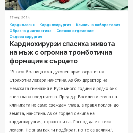
27 апр 2023
Кардиология
Кардиохирургия
Клинична лаборатория
Образна диагностика
Спешно отделение
Съдова хирургия
Кардиохирурзи спасиха живота
на мъж с огромна тромботична
формация в сърцето
"В тази болница има духовен аристократизъм.
Страхотни лекари наистина. Аз бях директор на
Немската гимназия в Русе много години и рядко бих
свел глава пред някого. Пред д-р Василев и екипа на
клиниката не само свеждам глава, а правя поклон до
земята, наистина. Аз се гордея с екипа на
кардиохирургия, страхотни са, Господ да е с тези
лекари. Не знам как ги подбират, но те са велики.“,