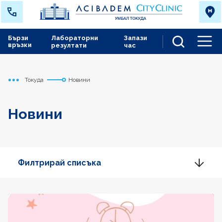
Бързи
Лабораторни
Запази
връзки
резултати
час
Men
Токуда
Новини
Начало
Новини
Филтрирай списъка