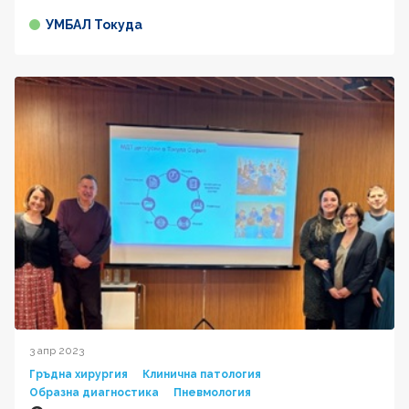
УМБАЛ Токуда
3 апр 2023
Гръдна хирургия
Клинична патология
Образна диагностика
Пневмология