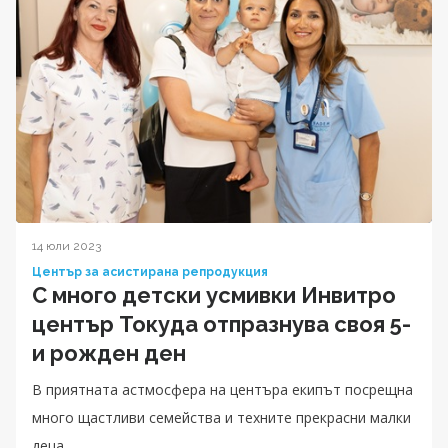
14 юли 2023
Център за асистирана репродукция
С много детски усмивки Инвитро
център Токуда отпразнува своя 5-
и рожден ден
В приятната астмосфера на центъра екипът посрещна
много щастливи семейства и техните прекрасни малки
деца