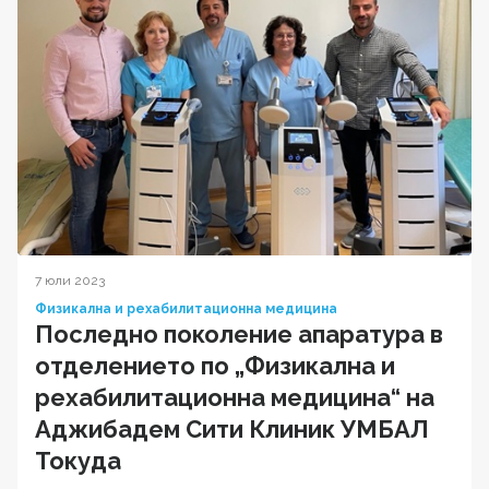
7 юли 2023
Физикална и рехабилитационна медицина
Последно поколение апаратура в
отделението по „Физикална и
рехабилитационна медицина“ на
Аджибадем Сити Клиник УМБАЛ
Токуда