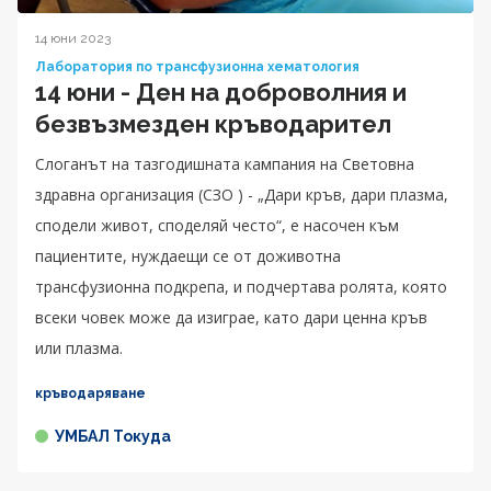
14 юни 2023
Лаборатория по трансфузионна хематология
14 юни - Ден на доброволния и
безвъзмезден кръводарител
Слоганът на тазгодишната кампания на Световна
здравна организация (СЗО ) - „Дари кръв, дари плазма,
сподели живот, споделяй често“, е насочен към
пациентите, нуждаещи се от доживотна
трансфузионна подкрепа, и подчертава ролята, която
всеки човек може да изиграе, като дари ценна кръв
или плазма.
кръводаряване
УМБАЛ Токуда