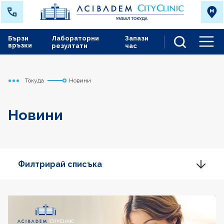
Бързи
Лабораторни
Запази
връзки
резултати
час
Men
Токуда
Новини
Начало
Новини
Филтрирай списъка