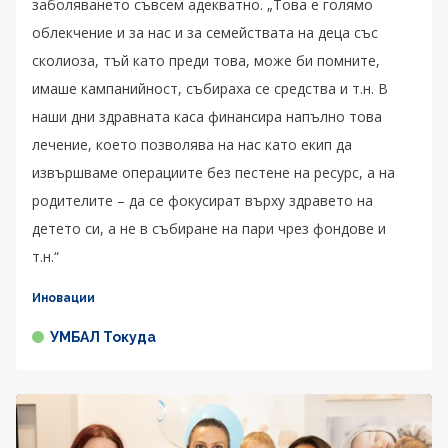
заболяването съвсем адекватно. „Това е голямо
облекчение и за нас и за семействата на деца със
сколиоза, тъй като преди това, може би помните,
имаше кампанийност, събираха се средства и т.н. В
наши дни здравната каса финансира напълно това
лечение, което позволява на нас като екип да
извършваме операциите без пестене на ресурс, а на
родителите – да се фокусират върху здравето на
детето си, а не в събиране на пари чрез фондове и
т.н.“
Иновации
УМБАЛ Токуда