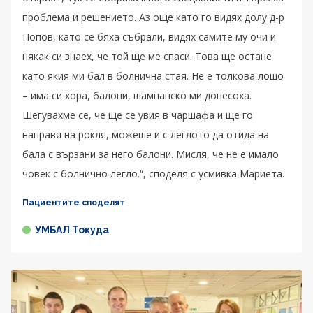
проблема и решението. Аз още като го видях долу д-р
Попов, като се бяха събрали, видях самите му очи и
някак си знаех, че той ще ме спаси. Това ще остане
като якия ми бал в болнична стая. Не е толкова лошо
– има си хора, балони, шампанско ми донесоха.
Шегувахме се, че ще се увия в чаршафа и ще го
направя на рокля, можеше и с леглото да отида на
бала с вързани за него балони. Мисля, че не е имало
човек с болнично легло.“, споделя с усмивка Мариета.
Пациентите споделят
УМБАЛ Токуда