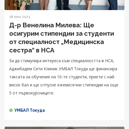
28 юни 2023
Д-р Венелина Милева: Ще
осигурим стипендии за студенти
от специалност „Медицинска
сестра“ в НСА
За да стимулира интереса към специалността в НСА,
Аджибадем Сити Клиник УМБАЛ Токуда ще финансира
таксата за обучение на 10-те студенти, приети с най-
висок бал и ще отпусне ежемесечни стипендии на още
5 от първокурсниците.
УМБАЛ Токуда