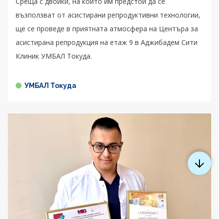
Среща с двойки, на които им предстои да се
възползват от асистирани репродуктивни технологии,
ще се проведе в приятната атмосфера на Центъра за
асистирана репродукция на етаж 9 в Аджибадем Сити
Клиник УМБАЛ Токуда.
УМБАЛ Токуда