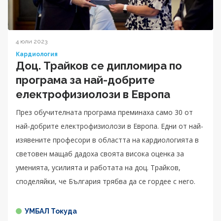
4 юли 2023
Кардиология
Доц. Трайков се дипломира по
програма за най-добрите
електрофизиолози в Европа
През обучителната програма преминаха само 30 от
най-добрите електрофизиолози в Европа. Едни от най-
изявените професори в областта на кардиологията в
световен мащаб дадоха своята висока оценка за
уменията, усилията и работата на доц. Трайков,
споделяйки, че България трябва да се гордее с него.
УМБАЛ Токуда