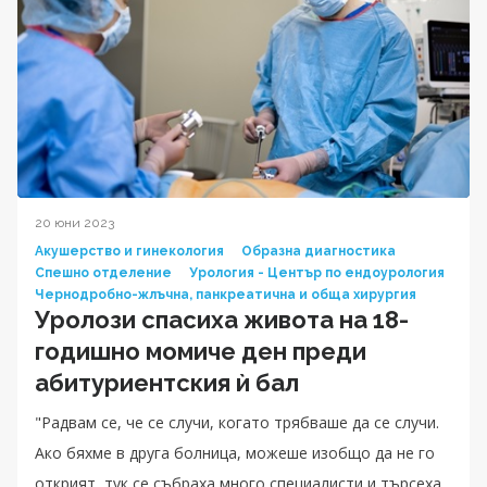
20 юни 2023
Акушерство и гинекология
Образна диагностика
Спешно отделение
Урология - Център по ендоурология
Чернодробно-жлъчна, панкреатична и обща хирургия
Уролози спасиха живота на 18-
годишнo момиче ден преди
абитуриентския ѝ бал
"Радвам се, че се случи, когато трябваше да се случи.
Ако бяхме в друга болница, можеше изобщо да не го
открият, тук се събраха много специалисти и търсеха