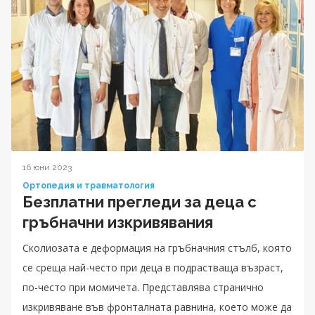
16 юни 2023
Ортопедия и травматология
Безплатни прегледи за деца с
гръбначни изкривявания
Сколиозата е деформация на гръбначния стълб, която
се среща най-често при деца в подрастваща възраст,
по-често при момичета. Представлява странично
изкривяване във фронталната равнина, което може да