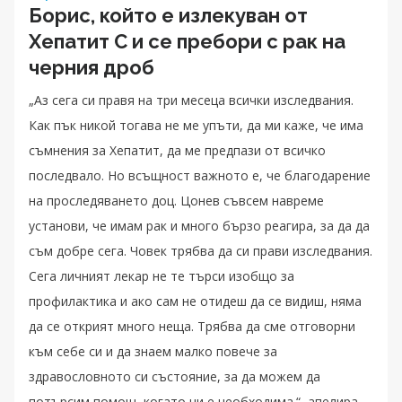
Борис, който е излекуван от
Хепатит C и се пребори с рак на
черния дроб
„Аз сега си правя на три месеца всички изследвания.
Как пък никой тогава не ме упъти, да ми каже, че има
съмнения за Хепатит, да ме предпази от всичко
последвало. Но всъщност важното е, че благодарение
на проследяването доц. Цонев съвсем навреме
установи, че имам рак и много бързо реагира, за да да
съм добре сега. Човек трябва да си прави изследвания.
Сега личният лекар не те търси изобщо за
профилактика и ако сам не отидеш да се видиш, няма
да се открият много неща. Трябва да сме отговорни
към себе си и да знаем малко повече за
здравословното си състояние, за да можем да
потърсим помощ, когато ни е необходима.“, апелира