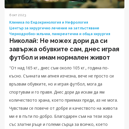
6 окт 2023
Клиника по Ендокринология и Нефрология
Център за хирургично лечение на затлъстяване
Чернодробно-жлъчна, панкреатична и обща хирургия
Николай: Не можех дори да си
завържа обувките сам, днес играя
футбол и имам нормален живот
"От над 165 кг., днес съм около 105 кг., година по-
късно. Сънната ми апнея изчезна, вече не просто си
връзвам обувките, но и играя футбол, мога да
спортувам и го правя. Днес дори да искам да ям
количеството храна, което приемах преди, аз не мога.
Чувствам се повече от добре и качеството на живота
ми е в пъти по-добро. Благодарен съм на тези хора
със златни ръце и големи сърца за всичко, което