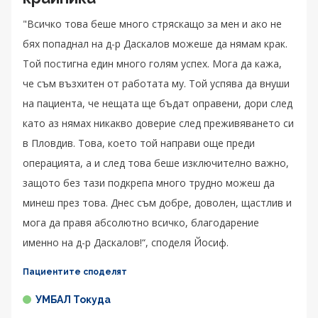
"Всичко това беше много стряскащо за мен и ако не
бях попаднал на д-р Даскалов можеше да нямам крак.
Той постигна един много голям успех. Мога да кажа,
че съм възхитен от работата му. Той успява да внуши
на пациента, че нещата ще бъдат оправени, дори след
като аз нямах никакво доверие след преживяването си
в Пловдив. Това, което той направи още преди
операцията, а и след това беше изключително важно,
защото без тази подкрепа много трудно можеш да
минеш през това. Днес съм добре, доволен, щастлив и
мога да правя абсолютно всичко, благодарение
именно на д-р Даскалов!“, споделя Йосиф.
Пациентите споделят
УМБАЛ Токуда