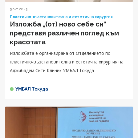
5 окт 2023
Пластично-възстановителна и естетична хирургия
Изложба „(от) ново себе си“
представя различен поглед към
красотата
Изложбата е организирана от Отделението по
пластично-възстановителна и естетична хирургия на
Аджибадем Сити Клиник УМБАЛ Токуда
УМБАЛ Токуда