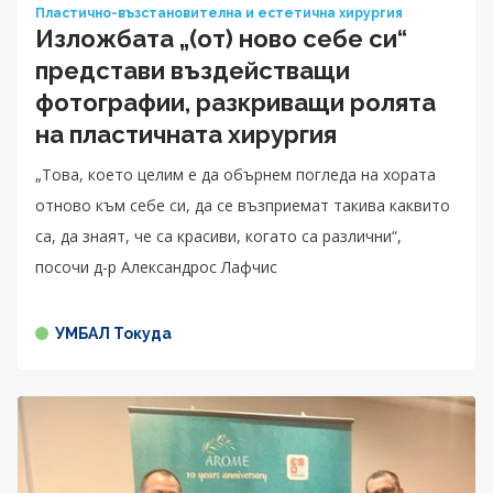
Пластично-възстановителна и естетична хирургия
Изложбата „(от) ново себе си“
представи въздействащи
фотографии, разкриващи ролята
на пластичната хирургия
„Това, което целим е да обърнем погледа на хората
отново към себе си, да се възприемат такива каквито
са, да знаят, че са красиви, когато са различни“,
посочи д-р Александрос Лафчис
УМБАЛ Токуда