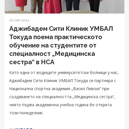
20 сеп 2023
Аджибадем Сити Клиник УМБАЛ
Токуда поема практическото
обучение на студентите от
специалност „Медицинска
сестра“ в НСА
Като една от водещите университетски болници у нас,
Аджибадем Сити Клиник УМБАЛ Токуда си партнира с
Национална спортна академия „Васил Левски“ при
създаването на специалността „Медицинска сестра“,
чиято първа академична учебна година бе открита
този понеделник.