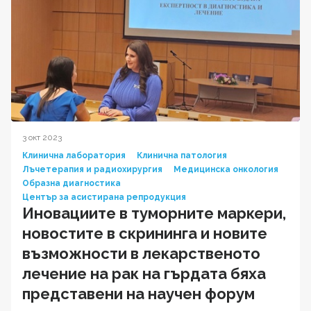
3 окт 2023
Клинична лаборатория
Клинична патология
Лъчетерапия и радиохирургия
Медицинска онкология
Образна диагностика
Център за асистирана репродукция
Иновациите в туморните маркери,
новостите в скрининга и новите
възможности в лекарственото
лечение на рак на гърдата бяха
представени на научен форум