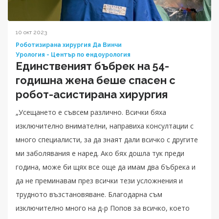
10 окт 2023
Роботизирана хирургия Да Винчи
Урология - Център по ендоурология
Единственият бъбрек на 54-
годишна жена беше спасен с
робот-асистирана хирургия
„Усещането е съвсем различно. Всички бяха
изключително внимателни, направиха консултации с
много специалисти, за да знаят дали всичко с другите
ми заболявания е наред. Ако бях дошла тук преди
година, може би щях все още да имам два бъбрека и
да не преминавам през всички тези усложнения и
трудното възстановяване. Благодарна съм
изключително много на д-р Попов за всичко, което