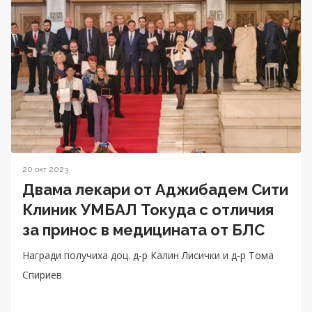
20 окт 2023
Двама лекари от Аджибадем Сити
Клиник УМБАЛ Токуда с отличия
за принос в медицината от БЛС
Награди получиха доц. д-р Калин Лисички и д-р Тома
Спириев