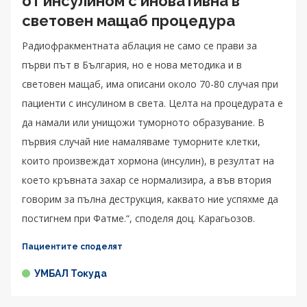
от инсулином с иновативна в
световен мащаб процедура
Радиофракментната аблация не само се прави за
първи път в България, но е нова методика и в
световен мащаб, има описани около 70-80 случая при
пациенти с инсулином в света. Целта на процедурата е
да намали или унищожи туморното образувание. В
първия случай ние намаляваме туморните клетки,
които произвеждат хормона (инсулин), в резултат на
което кръвната захар се нормализира, а във втория
говорим за пълна деструкция, каквато ние успяхме да
постигнем при Фатме.“, споделя доц. Карагьозов.
Пациентите споделят
УМБАЛ Токуда