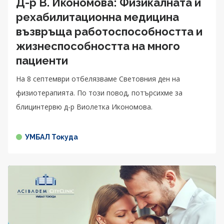
Д-р В. Икономова: Физикалната и
рехабилитационна медицина
възвръща работоспособността и
жизнеспособността на много
пациенти
На 8 септември отбелязваме Световния ден на
физиотерапията. По този повод, потърсихме за
блицинтервю д-р Виолетка Икономова.
УМБАЛ Токуда