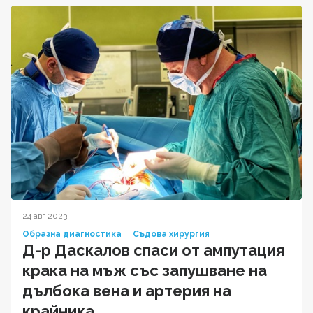
24 авг 2023
Образна диагностика
Съдова хирургия
Д-р Даскалов спаси от ампутация
крака на мъж със запушване на
дълбока вена и артерия на
крайника