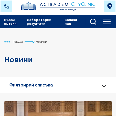
Бързи
Лабораторни
Запази
връзки
резултати
час
Men
Токуда
Новини
Начало
Новини
Филтрирай списъка