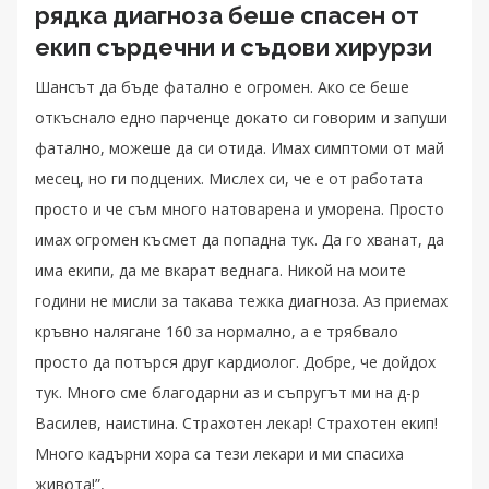
рядка диагноза беше спасен от
екип сърдечни и съдови хирурзи
Шансът да бъде фатално е огромен. Ако се беше
откъснало едно парченце докато си говорим и запуши
фатално, можеше да си отида. Имах симптоми от май
месец, но ги подцених. Мислех си, че е от работата
просто и че съм много натоварена и уморена. Просто
имах огромен късмет да попадна тук. Да го хванат, да
има екипи, да ме вкарат веднага. Никой на моите
години не мисли за такава тежка диагноза. Аз приемах
кръвно налягане 160 за нормално, а е трябвало
просто да потърся друг кардиолог. Добре, че дойдох
тук. Много сме благодарни аз и съпругът ми на д-р
Василев, наистина. Страхотен лекар! Страхотен екип!
Много кадърни хора са тези лекари и ми спасиха
живота!”,