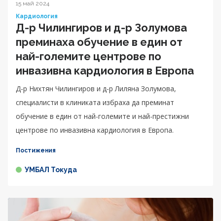
15 май 2024
Кардиология
Д-р Чилингиров и д-р Золумова
преминаха обучение в един от
най-големите центрове по
инвазивна кардиология в Европа
Д-р Нихтян Чилингиров и д-р Лиляна Золумова,
специалисти в клиниката избраха да преминат
обучение в един от най-големите и най-престижни
центрове по инвазивна кардиология в Европа.
Постижения
УМБАЛ Токуда