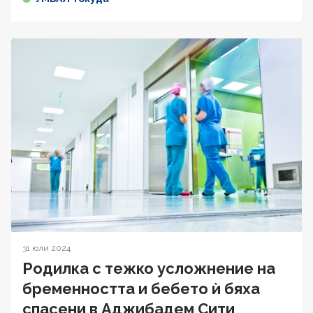
31 юли 2024
Родилка с тежко усложнение на
бременността и бебето ѝ бяха
спасени в Аджибадем Сити