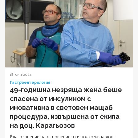
18 юни 2024
Гастроентерология
49-годишна незряща жена беше
спасена от инсулином с
иновативна в световен мащаб
процедура, извършена от екипа
на доц. Карагьозов
Благодарение на отношението и подхода на доц.