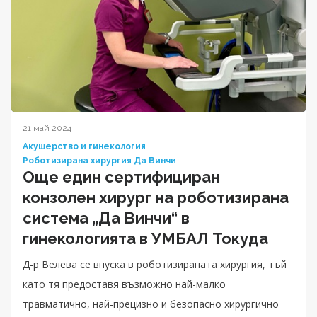
21 май 2024
Акушерство и гинекология
Роботизирана хирургия Да Винчи
Още един сертифициран
конзолен хирург на роботизирана
система „Да Винчи“ в
гинекологията в УМБАЛ Токуда
Д-р Велева се впуска в роботизираната хирургия, тъй
като тя предоставя възможно най-малко
травматично, най-прецизно и безопасно хирургично