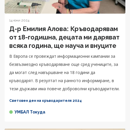
14 юни 2024
Д-р Емилия Алова: Кръводарявам
от 18-годишна, децата ми даряват
всяка година, ще науча и внуците
В Европа се провеждат информационни кампании за
безвъзмездно кръводаряване още сред учениците, за
да могат след навършване на 18 години да
кръводарят. В резултат на ранното информиране, в
тези държави има повече доброволни кръводарители.
Световен ден на кръводарителя 2024
УМБАЛ Токуда