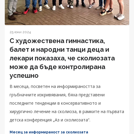
25 юни 2024
С художествена гимнастика,
балет и народни танци деца и
лекари показаха, че сколиозата
може да бъде контролирана
успешно
В месеца, посветен на информираността за
гръбначните изкривявания, бяха представени
последните тенденции в консервативното и
хирургично лечение на сколиоза, в рамките на първата
детска конференция „Аз и сколиозата“.
Месец за информираност за сколиозата