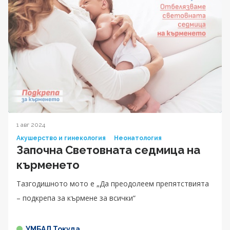
1 авг 2024
Акушерство и гинекология
Неонатология
Започна Световната седмица на
кърменето
Тазгодишното мото е „Да преодолеем препятствията
– подкрепа за кърмене за всички“
УМБАЛ Токуда