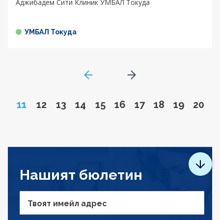
Аджибадем Сити Клиник УМБАЛ Токуда
УМБАЛ Токуда
GoToPreviousPage
Go to next page
Page
Go to page
Go to page
Go to page
Go to page
Go to page
Go to page
Go to page
Go to pa
Go to
11
12
13
14
15
16
17
18
19
20
Нашият бюлетин
Твоят имейл адрес