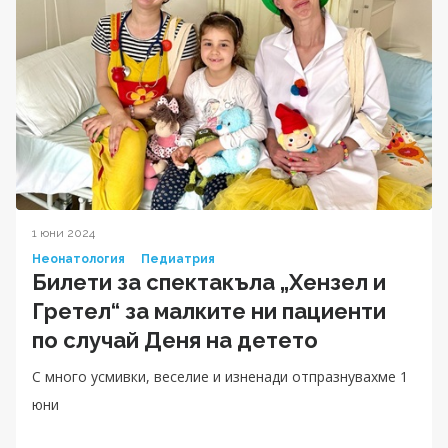
1 юни 2024
Неонатология
Педиатрия
Билети за спектакъла „Хензел и
Гретел“ за малките ни пациенти
по случай Деня на детето
С много усмивки, веселие и изненади отпразнувахме 1
юни