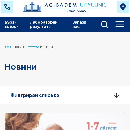
Бързи
Лабораторни
Запази
връзки
резултати
час
Men
Токуда
Новини
Начало
Новини
Филтрирай списъка