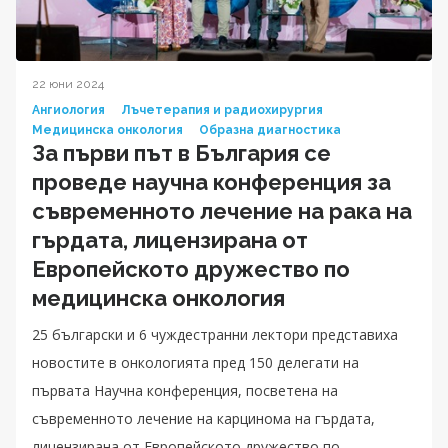
22 юни 2024
Ангиология
Лъчетерапия и радиохирургия
Медицинска онкология
Образна диагностика
За първи път в България се
проведе научна конференция за
съвременното лечение на рака на
гърдата, лицензирана от
Европейското дружество по
медицинска онкология
25 български и 6 чуждестранни лектори представиха
новостите в онкологията пред 150 делегати на
първата Научна конференция, посветена на
съвременното лечение на карцинома на гърдата,
лицензирана от Европейското дружество по