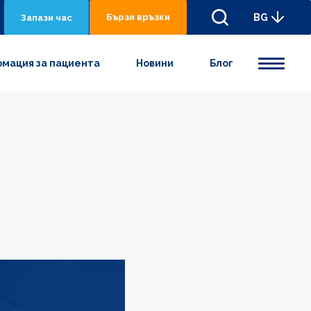
Бързи връзки
BG
Запази час
мация за пациента
Новини
Блог