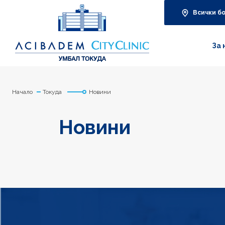
Всички б
За 
Начало
Токуда
Новини
Новини