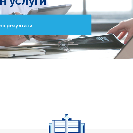
н услуги
на резултати