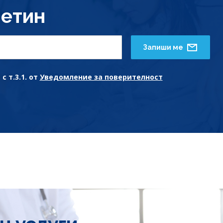
етин
Запиши ме
с т.3.1. от
Уведомление за поверителност