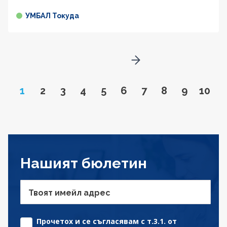
УМБАЛ Токуда
Go to next page
Page
Go to page
Go to page
Go to page
Go to page
Go to page
Go to page
Go to page
Go to pa
Go to
1
2
3
4
5
6
7
8
9
10
Нашият бюлетин
Твоят имейл адрес
Прочетох и се съгласявам с т.3.1. от