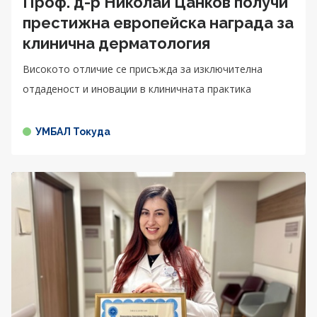
Проф. д-р Николай Цанков получи
престижна европейска награда за
клинична дерматология
Високото отличие се присъжда за изключителна
отдаденост и иновации в клиничната практика
УМБАЛ Токуда