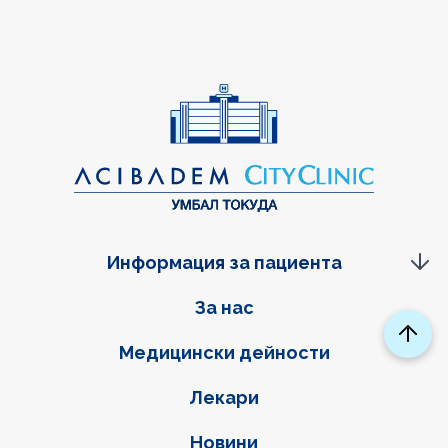
Информация за пациента
Фуутер навигация
За нас
Медицински дейности
Лекари
Новини