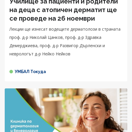
Училище за пациенти и родители
на деца с атопичен дерматит ще
се проведе на 26 ноември
Лекции ще изнесат водещите дерматолози в страната
проф. д-р Николай Цанков, проф. д-р Здравка
Демерджиева, проф. д-р Развигор Дърленски и
неврологът д-р Нейко Нейков
УМБАЛ Токуда