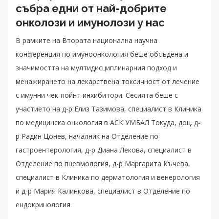
събра едни от най-добрите
онколози и имунолози у нас
В рамките на Втората национална научна
конференция по имуноонкология беше обсъдена и
значимостта на мултидисциплинарния подход и
менажирането на лекарствена токсичност от лечение
с имунни чек-пойнт инхибитори. Сесията беше с
участието на д-р Елиз Тазимова, специалист в Клиника
по медицинска онкология в АСК УМБАЛ Токуда, доц. д-
р Радин Цонев, началник на Отделение по
гастроентерология, д-р Диана Лекова, специалист в
Отделение по пневмология, д-р Маргарита Къчева,
специалист в Клиника по дерматология и венерология
и д-р Мария Калинкова, специалист в Отделение по
ендокринология.