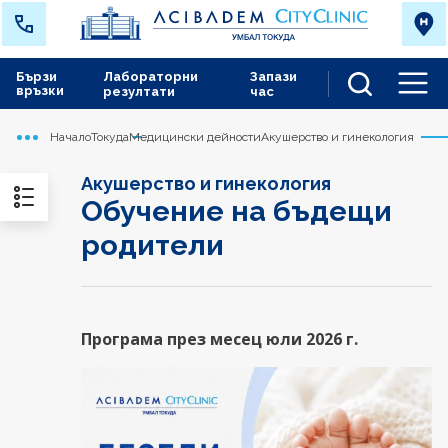
Бързи
Лабораторни
Запази
връзки
резултати
час
Men
Начало
Токуда
Медицински дейности
Акушерство и гинекология
Акушерство и гинекология
Обучение на бъдещи
родители
Програма през месец юли 2026 г.