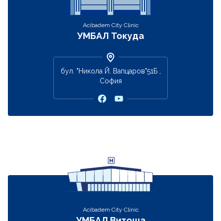
Acibadem City Clinic
УМБАЛ Токуда
бул. "Никола Й. Вапцаров"51Б ,
София
Acibadem City Clinic
УМБАЛ Витоша