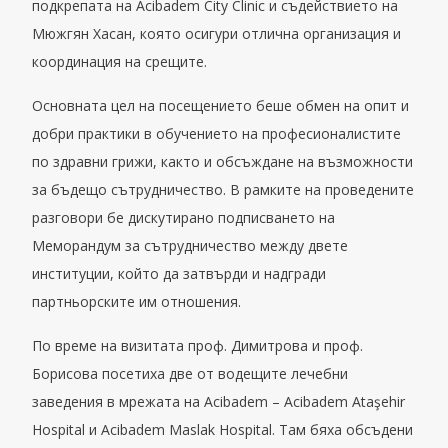
подкрепата на Acibadem City Clinic и съдействието на
Мюжгян Хасан, която осигури отлична организация и
координация на срещите.
Основната цел на посещението беше обмен на опит и
добри практики в обучението на професионалистите
по здравни грижи, както и обсъждане на възможности
за бъдещо сътрудничество. В рамките на проведените
разговори бе дискутирано подписването на
Меморандум за сътрудничество между двете
институции, който да затвърди и надгради
партньорските им отношения.
По време на визитата проф. Димитрова и проф.
Борисова посетиха две от водещите лечебни
заведения в мрежата на Acibadem – Acibadem Ataşehir
Hospital и Acibadem Maslak Hospital. Там бяха обсъдени