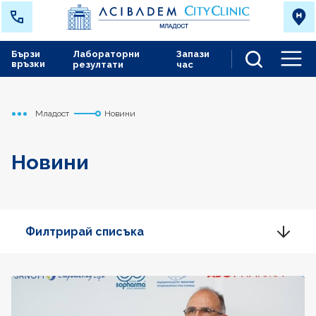
Бързи
Лабораторни
Запази
връзки
резултати
час
Men
Младост
Новини
Начало
Новини
Филтрирай списъка