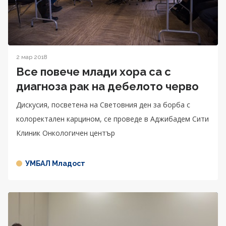
2 мар 2018
Все повече млади хора са с
диагноза рак на дебелото черво
Дискусия, посветена на Световния ден за борба с
колоректален карцином, се проведе в Аджибадем Сити
Клиник Онкологичен център
УМБАЛ Младост