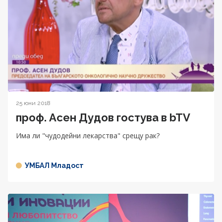
25 юни 2018
проф. Асен Дудов гостува в bTV
Има ли "чудодейни лекарства" срещу рак?
УМБАЛ Младост