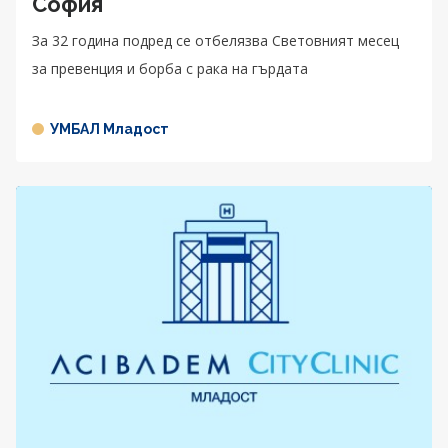
София
За 32 година подред се отбелязва Световният месец
за превенция и борба с рака на гърдата
УМБАЛ Младост