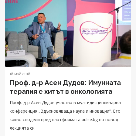
18 май 2018
Проф. д-р Асен Дудов: Имунната
терапия е хитът в онкологията
Проф. д-р Асен Дудов участва в мултидисциплинарна
конференция „Вдъхновяваща наука и иновации“. Ето
какво сподели пред платформата pulse.bg по повод
лекцията си.