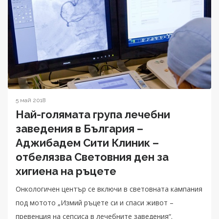
5 май 2018
Най-голямата група лечебни
заведения в България –
Аджибадем Сити Клиник –
отбелязва Световния ден за
хигиена на ръцете
Онкологичен център се включи в световната кампания
под мотото „Измий ръцете си и спаси живот –
превенция на сепсиса в лечебните заведения“.