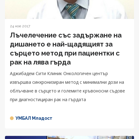
24 ное 2017
Лъчелечение със задържане на
дишането e най-щадящият за
сърцето метод при пациентки с
рак на лява гърда
Аджибадем Сити Клиник Онкологичен център
извършва синхронизиран метод с минимални дози на
облъчване в сърцето и големите кръвоносни съдове
при диагностициран рак на гърдата
УМБАЛ Младост