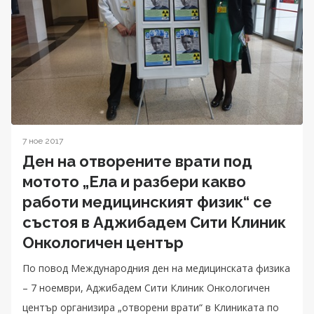
7 ное 2017
Ден на отворените врати под
мотото „Ела и разбери какво
работи медицинският физик“ се
състоя в Аджибадем Сити Клиник
Онкологичен център
По повод Международния ден на медицинската физика
– 7 ноември, Аджибадем Сити Клиник Онкологичен
център организира „отворени врати“ в Клиниката по