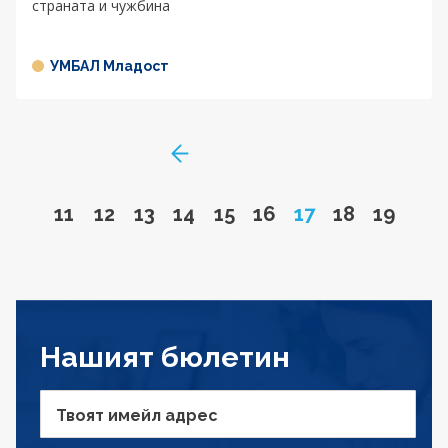
страната и чужбина
УМБАЛ Младост
GoToPreviousPage
Go to page
Go to page
Go to page
Go to page
Go to page
Go to page
Page
Go to page
Go to 
11
12
13
14
15
16
17
18
19
Нашият бюлетин
Твоят имейл адрес