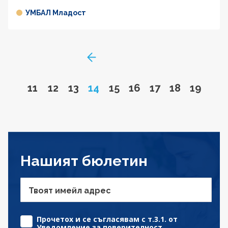
УМБАЛ Младост
GoToPreviousPage
Go to page
Go to page
Go to page
Page
Go to page
Go to page
Go to page
Go to page
Go to 
11
12
13
14
15
16
17
18
19
Нашият бюлетин
Твоят имейл адрес
Прочетох и се съгласявам с т.3.1. от
Уведомление за поверителност