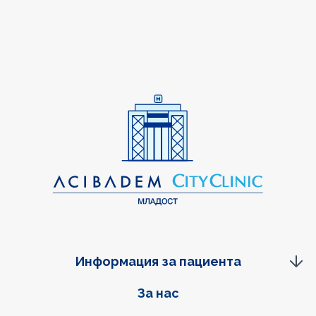
Информация за пациента
Фуутер навигация
За нас