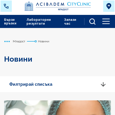
Бързи
Лабораторни
Запази
връзки
резултати
час
Men
Младост
Новини
Начало
Новини
Филтрирай списъка