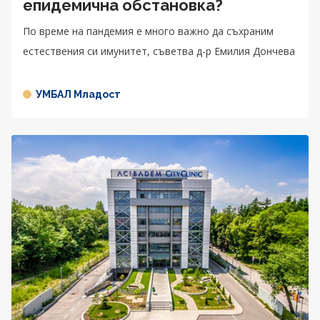
епидемична обстановка?
По време на пандемия е много важно да съхраним
естествения си имунитет, съветва д-р Емилия Дончева
УМБАЛ Младост