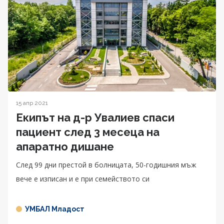
15 апр 2021
Екипът на д-р Увалиев спаси
пациент след 3 месеца на
апаратно дишане
След 99 дни престой в болницата, 50-годишния мъж
вече е изписан и е при семейството си
УМБАЛ Младост