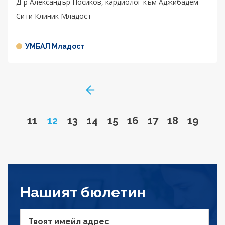
Д-р Александър Носиков, кардиолог към Аджибадем
Сити Клиник Младост
УМБАЛ Младост
GoToPreviousPage
Go to page
Page
Go to page
Go to page
Go to page
Go to page
Go to page
Go to page
Go to 
11
12
13
14
15
16
17
18
19
Нашият бюлетин
Твоят имейл адрес