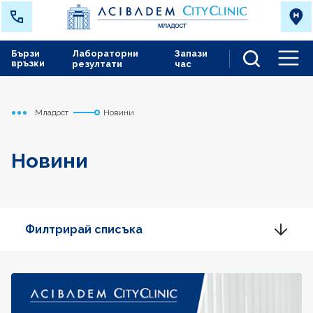
Бързи
Лабораторни
Запази
връзки
резултати
час
Men
Младост
Новини
Начало
Новини
Филтрирай списъка