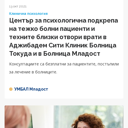
13 окт 2021
Клинична психология
Център за психологична подкрепа
на тежко болни пациенти и
техните близки отвори врати в
Аджибадем Сити Клиник Болница
Токуда и в Болница Младост
Консултациите са безплатни за пациентите, постъпили
за лечение в болниците.
УМБАЛ Младост