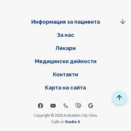
Информация за пациента
Фуутер навигация
За нас
Лекари
Медицински дейности
Контакти
Карта на сайта
Social links
Copyright © 2026 Acibadem City Clinic
Сайт от
Studio X