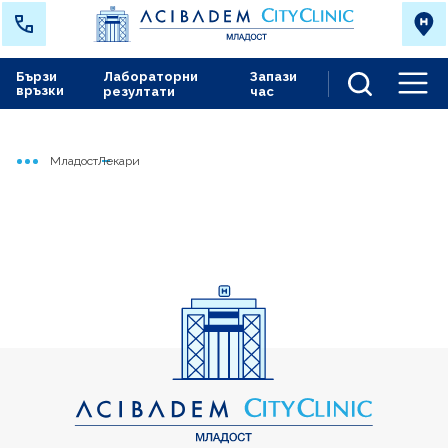
Бързи
Лабораторни
Запази
връзки
резултати
час
Men
Младост
Лекари
Начало