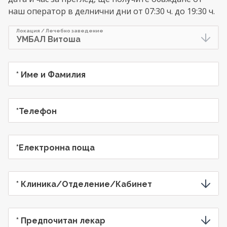
наш оператор в делнични дни от 07:30 ч. до 19:30 ч.
Предпочитана дата
Предпочитан час
Локация / Лечебно заведение
* Име и Фамилия
*Телефон
*Електронна поща
* Клиника/Отделение/Кабинет
* Предпочитан лекар