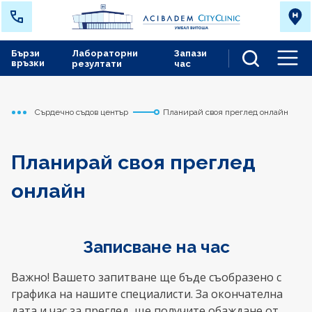
Бързи
Лабораторни
Запази
връзки
резултати
час
Men
Сърдечно съдов център
Планирай своя преглед онлайн
Начало
Планирай своя преглед
онлайн
Записване на час
Важно! Вашето запитване ще бъде съобразено с
графика на нашите специалисти. За окончателна
дата и час за преглед, ще получите обаждане от