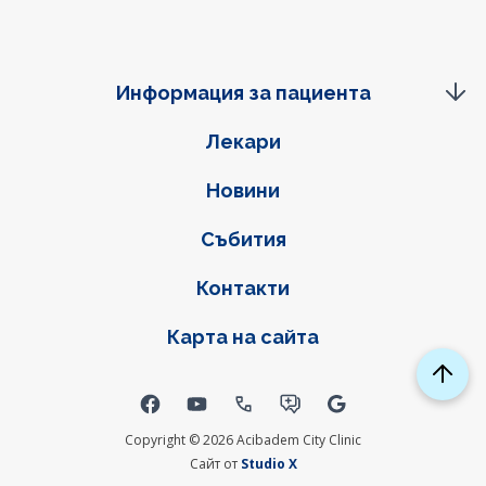
Информация за пациента
Фуутер навигация
Лекари
Новини
Събития
Контакти
Карта на сайта
Social links
Copyright © 2026 Acibadem City Clinic
Сайт от
Studio X